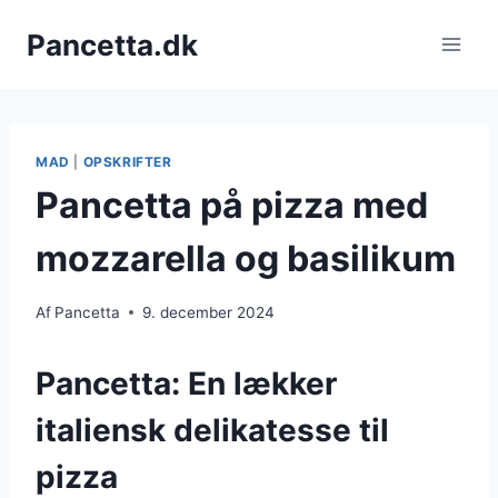
Fortsæt
Pancetta.dk
til
indhold
MAD
|
OPSKRIFTER
Pancetta på pizza med
mozzarella og basilikum
Af
Pancetta
9. december 2024
Pancetta: En lækker
italiensk delikatesse til
pizza