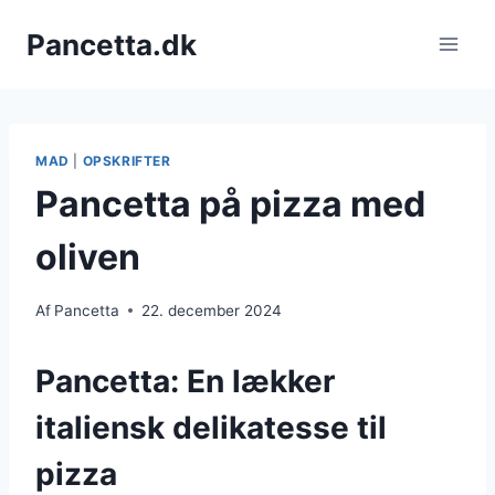
Fortsæt
Pancetta.dk
til
indhold
MAD
|
OPSKRIFTER
Pancetta på pizza med
oliven
Af
Pancetta
22. december 2024
Pancetta: En lækker
italiensk delikatesse til
pizza