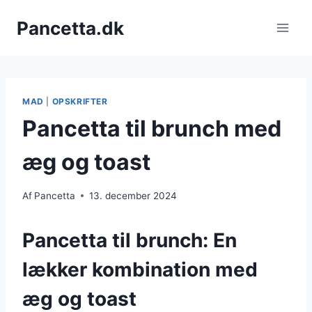
Fortsæt
Pancetta.dk
til
indhold
MAD
|
OPSKRIFTER
Pancetta til brunch med
æg og toast
Af
Pancetta
13. december 2024
Pancetta til brunch: En
lækker kombination med
æg og toast