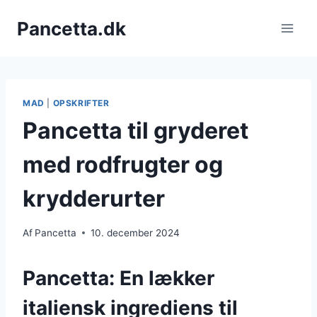
Fortsæt
Pancetta.dk
til
indhold
MAD
|
OPSKRIFTER
Pancetta til gryderet
med rodfrugter og
krydderurter
Af
Pancetta
10. december 2024
Pancetta: En lækker
italiensk ingrediens til