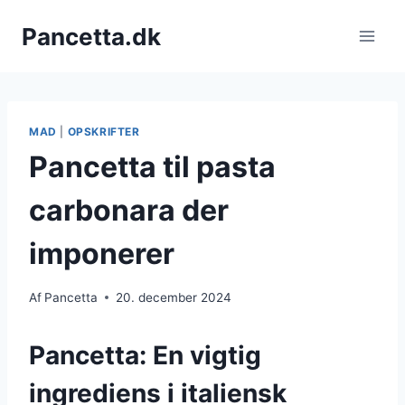
Fortsæt
Pancetta.dk
til
indhold
MAD
|
OPSKRIFTER
Pancetta til pasta
carbonara der
imponerer
Af
Pancetta
20. december 2024
Pancetta: En vigtig
ingrediens i italiensk