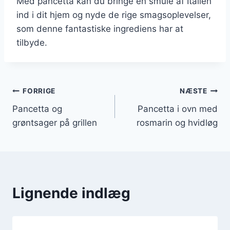
Med pancetta kan du bringe en smule af Italien
ind i dit hjem og nyde de rige smagsoplevelser,
som denne fantastiske ingrediens har at
tilbyde.
Indlægsnavigation
FORRIGE
NÆSTE
Pancetta og
Pancetta i ovn med
grøntsager på grillen
rosmarin og hvidløg
Lignende indlæg