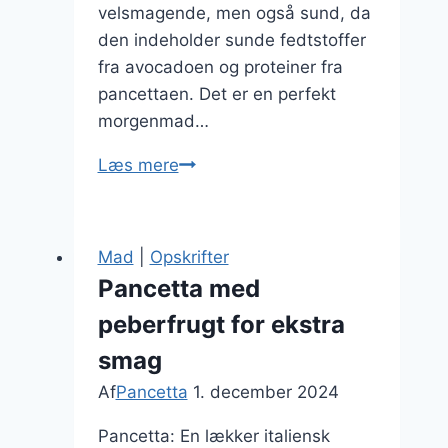
velsmagende, men også sund, da
den indeholder sunde fedtstoffer
fra avocadoen og proteiner fra
pancettaen. Det er en perfekt
morgenmad…
Pancetta
Læs mere
med
avocado
på
Mad
|
Opskrifter
toast
Pancetta med
peberfrugt for ekstra
smag
Af
Pancetta
1. december 2024
Pancetta: En lækker italiensk