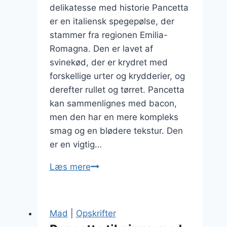
delikatesse med historie Pancetta
er en italiensk spegepølse, der
stammer fra regionen Emilia-
Romagna. Den er lavet af
svinekød, der er krydret med
forskellige urter og krydderier, og
derefter rullet og tørret. Pancetta
kan sammenlignes med bacon,
men den har en mere kompleks
smag og en blødere tekstur. Den
er en vigtig…
Pancetta
Læs mere
med
peberfrugt
for
Mad
|
Opskrifter
ekstra