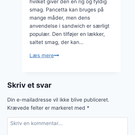
hvilket giver den en rig og fyldig
smag. Pancetta kan bruges på
mange måder, men dens
anvendelse i sandwich er særligt
populær. Den tilføjer en lækker,
saltet smag, der kan…
Pancetta
Læs mere
til
sandwich
så
Skriv et svar
simpel
som
Din e-mailadresse vil ikke blive publiceret.
lækker
Krævede felter er markeret med
*