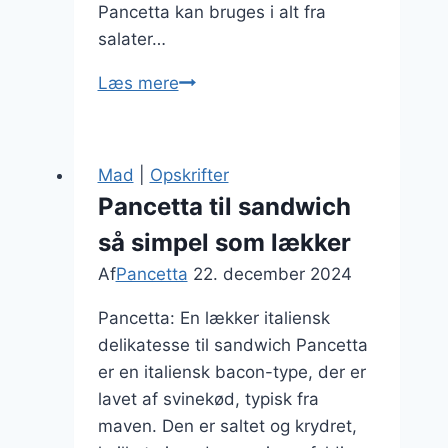
Pancetta kan bruges i alt fra
salater…
Pancetta
Læs mere
og
tomatretter
til
Mad
|
Opskrifter
sommer
Pancetta til sandwich
så simpel som lækker
Af
Pancetta
22. december 2024
Pancetta: En lækker italiensk
delikatesse til sandwich Pancetta
er en italiensk bacon-type, der er
lavet af svinekød, typisk fra
maven. Den er saltet og krydret,