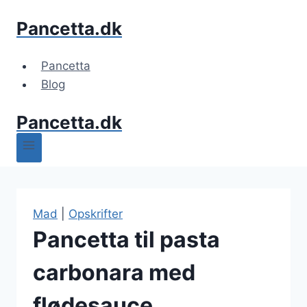
Fortsæt
Pancetta.dk
til
indhold
Pancetta
Blog
Pancetta.dk
Mad
|
Opskrifter
Pancetta til pasta
carbonara med
flødesauce