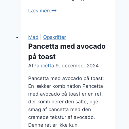
Pancetta
Læs mere
i
fyldte
pandekager
Mad
|
Opskrifter
med
Pancetta med avocado
ost
på toast
Af
Pancetta
9. december 2024
Pancetta med avocado på toast:
En lækker kombination Pancetta
med avocado på toast er en ret,
der kombinerer den salte, rige
smag af pancetta med den
cremede tekstur af avocado.
Denne ret er ikke kun