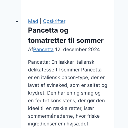
til
pizza
med
Mad
|
Opskrifter
tomat
Pancetta og
og
tomatretter til sommer
mozzarella
Af
Pancetta
12. december 2024
Pancetta: En lækker italiensk
delikatesse til sommer Pancetta
er en italiensk bacon-type, der er
lavet af svinekød, som er saltet og
krydret. Den har en rig smag og
en fedtet konsistens, der gør den
ideel til en række retter, især i
sommermånederne, hvor friske
ingredienser er i højsædet.