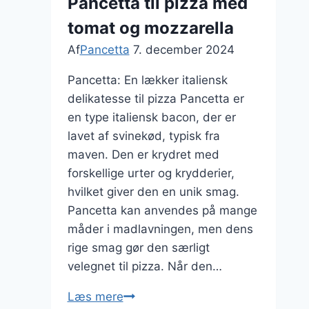
Pancetta til pizza med
smag
tomat og mozzarella
Af
Pancetta
7. december 2024
Pancetta: En lækker italiensk
delikatesse til pizza Pancetta er
en type italiensk bacon, der er
lavet af svinekød, typisk fra
maven. Den er krydret med
forskellige urter og krydderier,
hvilket giver den en unik smag.
Pancetta kan anvendes på mange
måder i madlavningen, men dens
rige smag gør den særligt
velegnet til pizza. Når den…
Pancetta
Læs mere