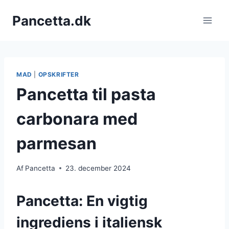
Fortsæt
Pancetta.dk
til
indhold
MAD
|
OPSKRIFTER
Pancetta til pasta
carbonara med
parmesan
Af
Pancetta
23. december 2024
Pancetta: En vigtig
ingrediens i italiensk