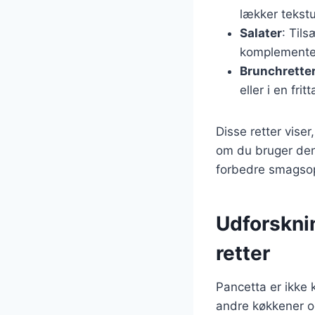
lækker tekstu
Salater
: Tils
komplementer
Brunchrette
eller i en fritt
Disse retter viser
om du bruger den 
forbedre smagsop
Udforsknin
retter
Pancetta er ikke 
andre køkkener og