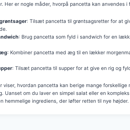
rer. Her er nogle måder, hvorpå pancetta kan anvendes i fo
 grøntsager
: Tilsæt pancetta til grøntsagsretter for at g
de.
sandwich
: Brug pancetta som fyld i sandwich for en læ
 æg
: Kombiner pancetta med æg til en lækker morgenma
upper
: Tilsæt pancetta til supper for at give en rig og fy
 viser, hvordan pancetta kan berige mange forskellige r
. Uanset om du laver en simpel salat eller en kompleks
 hemmelige ingrediens, der løfter retten til nye højder.