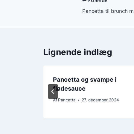
Indlægsnavi
FORRIGE
Pancetta til brunch m
Lignende indlæg
fler og
Pancetta og svampe i
flødesauce
 2024
Af
Pancetta
27. december 2024