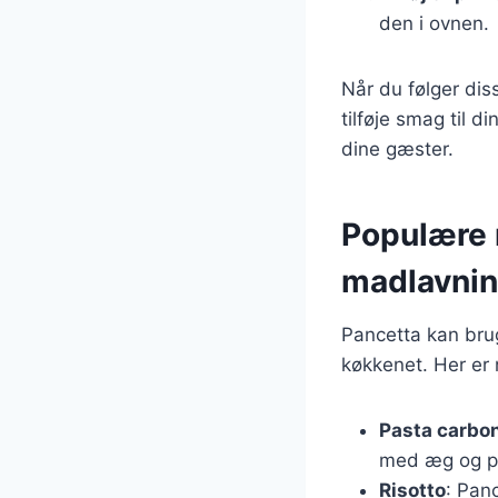
den i ovnen.
Når du følger disse
tilføje smag til d
dine gæster.
Populære r
madlavni
Pancetta kan bruge
køkkenet. Her er n
Pasta carbo
med æg og p
Risotto
: Pan