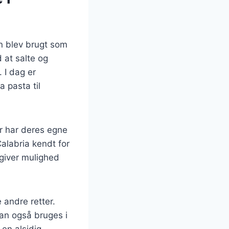
en blev brugt som
 at salte og
 I dag er
a pasta til
ær har deres egne
alabria kendt for
giver mulighed
 andre retter.
kan også bruges i
 en alsidig