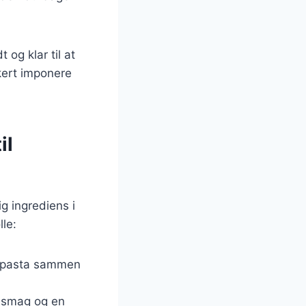
 og klar til at
kkert imponere
il
ig ingrediens i
lle:
til pasta sammen
f smag og en