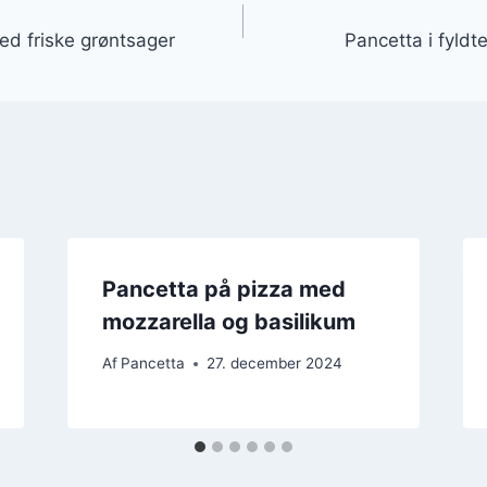
gation
ed friske grøntsager
Pancetta i fyld
Pancetta på pizza med
mozzarella og basilikum
Af
Pancetta
27. december 2024