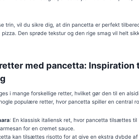
 trin, vil du sikre dig, at din pancetta er perfekt tilberedt
in pizza. Den sprøde tekstur og den rige smag vil helt si
etter med pancetta: Inspiration t
ng
s i mange forskellige retter, hvilket gør den til en alsid
ogle populære retter, hvor pancetta spiller en central ro
nara
: En klassisk italiensk ret, hvor pancetta tilsættes 
armesan for en cremet sauce.
cetta kan tilsættes risotto for at give en ekstra dybde a