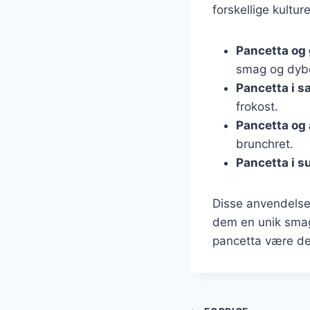
forskellige kultu
Pancetta og
smag og dyb
Pancetta i 
frokost.
Pancetta og
brunchret.
Pancetta i s
Disse anvendelser
dem en unik smag
pancetta være den