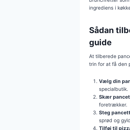
ingrediens i køkk
Sådan tilb
guide
At tilberede pance
trin for at få den
Vælg din pa
specialbutik.
Skær pancet
foretrækker.
Steg pancet
sprød og gyl
Tilføj til piz