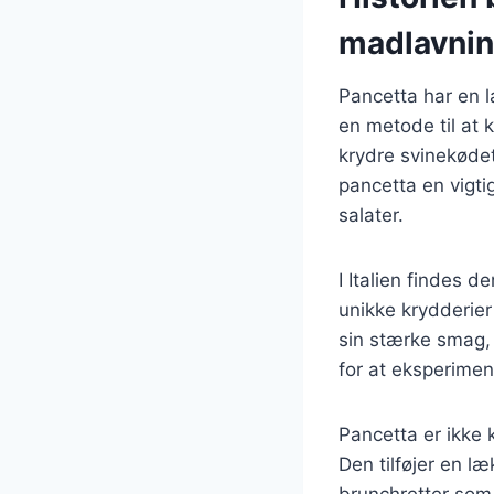
madlavni
Pancetta har en l
en metode til at 
krydre svinekødet
pancetta en vigtig
salater.
I Italien findes 
unikke krydderier
sin stærke smag, 
for at eksperimen
Pancetta er ikke 
Den tilføjer en l
brunchretter som æ