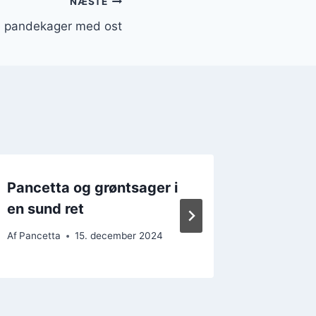
NÆSTE
te pandekager med ost
Pancetta og grøntsager i
Pancet
en sund ret
lækker 
Af
Pancetta
15. december 2024
Af
Pancett