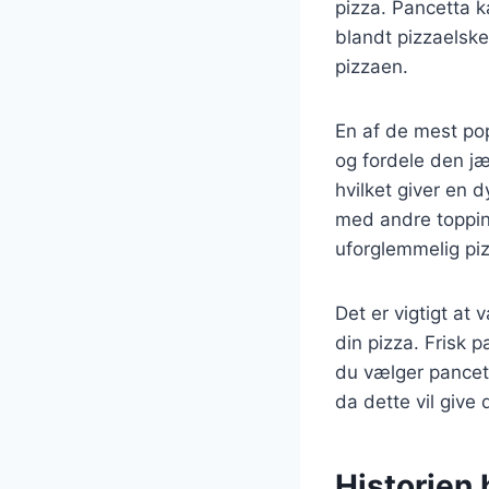
pizza. Pancetta 
blandt pizzaelsker
pizzaen.
En af de mest po
og fordele den jæ
hvilket giver en
med andre toppin
uforglemmelig pi
Det er vigtigt at
din pizza. Frisk p
du vælger pancett
da dette vil give
Historien