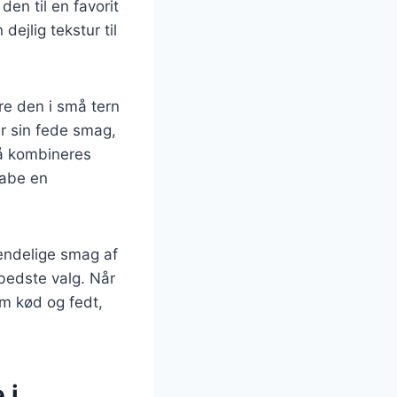
n til en favorit
dejlig tekstur til
re den i små tern
r sin fede smag,
så kombineres
kabe en
 endelige smag af
 bedste valg. Når
em kød og fedt,
 i