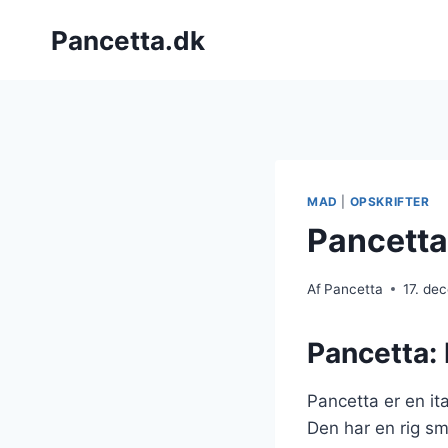
Fortsæt
Pancetta.dk
til
indhold
MAD
|
OPSKRIFTER
Pancetta
Af
Pancetta
17. de
Pancetta: 
Pancetta er en it
Den har en rig sma