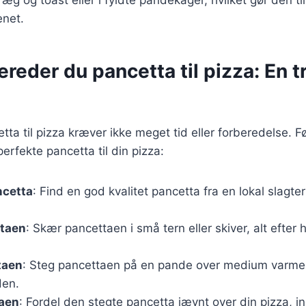
enet.
ereder du pancetta til pizza: En tr
tta til pizza kræver ikke meget tid eller forberedelse. F
 perfekte pancetta til din pizza:
ncetta
: Find en god kvalitet pancetta fra en lokal slagter
taen
: Skær pancettaen i små tern eller skiver, alt efter
taen
: Steg pancettaen på en pande over medium varme, 
den.
zaen
: Fordel den stegte pancetta jævnt over din pizza, 