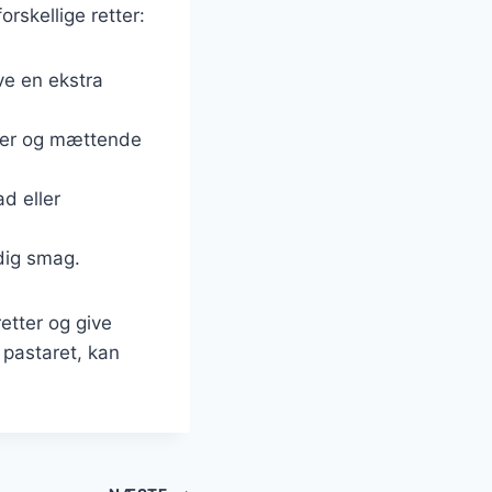
rskellige retter:
ive en ekstra
kker og mættende
d eller
ldig smag.
etter og give
 pastaret, kan