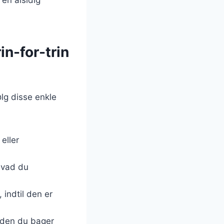
in-for-trin
ølg disse enkle
 eller
 hvad du
indtil den er
inden du bager