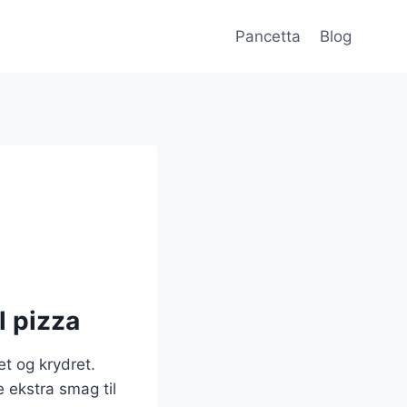
Pancetta
Blog
l pizza
et og krydret.
e ekstra smag til