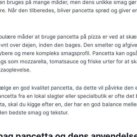
kan bruges på mange måder, men dens unikke smag gør de
e. Når den tilberedes, bliver pancetta sprød og giver en 
pulære måder at bruge pancetta på pizza er ved at skæ
vnt over dejen, inden den bages. Den smelter og afgive
 dybere og mere kompleks smagsprofil. Pancetta kan og
gs som mozzarella, tomatsauce og friske urter for at s
zzaoplevelse.
 vælge en god kvalitet pancetta, da dette vil påvirke den
ancetta fra en lokal slagter eller specialbutik er ofte det
a, skal du kigge efter en, der har en god balance mell
 den bedste smag og tekstur.
 bag pancetta og dens anvendelse