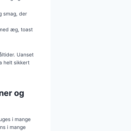
dig smag, der
 med æg, toast
åltider. Uanset
 helt sikkert
ener og
ruges i mange
ens i mange