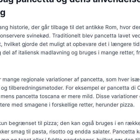
ng
ang historie, der går tilbage til det antikke Rom, hvor d
konservere svinekød. Traditionelt blev pancetta lavet ved
, hvilket gjorde det muligt at opbevare det i længere tid.
 del af italiensk madlavning og bruges i mange retter, fr
der mange regionale variationer af pancetta, som hver is
 og tilberedningsmetoder. For eksempel er pancetta di C
mens pancetta toscana er mere mild. Disse variationer 
tere med smagene i forskellige retter, herunder pizza.
kun begrænset til pizza; den kan også bruges i en række
ækker smag til pasta, risotto og endda salater. Pancetta 
g og toast eller i fyldte pandekager, hvilket gør den til