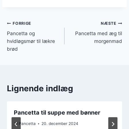
Indlægsnavigation
FORRIGE
NÆSTE
Pancetta og
Pancetta med æg til
hvidløgsmør til lækre
morgenmad
brød
Lignende indlæg
Pancetta til suppe med bønner
Af
Pancetta
20. december 2024