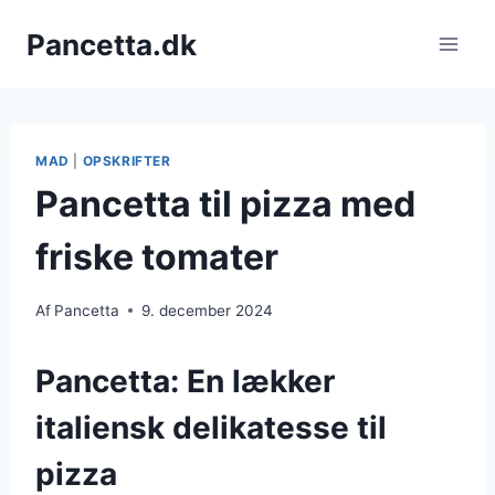
Fortsæt
Pancetta.dk
til
indhold
MAD
|
OPSKRIFTER
Pancetta til pizza med
friske tomater
Af
Pancetta
9. december 2024
Pancetta: En lækker
italiensk delikatesse til
pizza