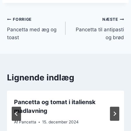
Indlægsnavigation
FORRIGE
NÆSTE
Pancetta med æg og
Pancetta til antipasti
toast
og brød
Lignende indlæg
Pancetta og tomat i italiensk
madlavning
Af
Pancetta
15. december 2024