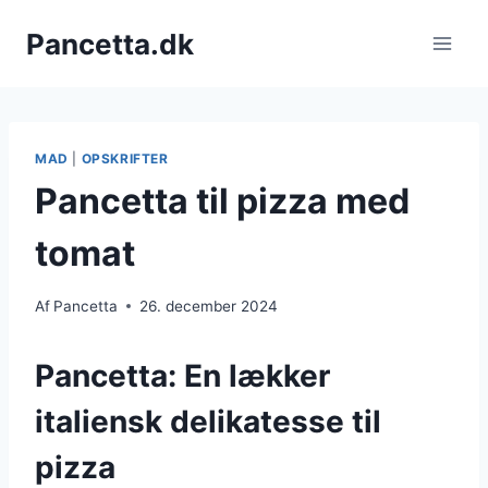
Fortsæt
Pancetta.dk
til
indhold
MAD
|
OPSKRIFTER
Pancetta til pizza med
tomat
Af
Pancetta
26. december 2024
Pancetta: En lækker
italiensk delikatesse til
pizza