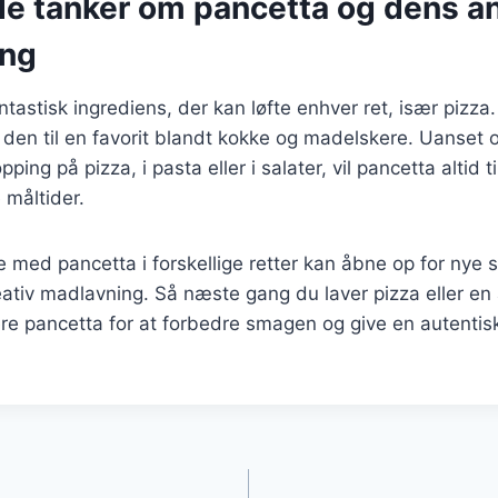
de tanker om pancetta og dens a
ing
ntastisk ingrediens, der kan løfte enhver ret, især pizz
 den til en favorit blandt kokke og madelskere. Uanset
ing på pizza, i pasta eller i salater, vil pancetta altid t
 måltider.
 med pancetta i forskellige retter kan åbne op for nye
kreativ madlavning. Så næste gang du laver pizza eller en
ere pancetta for at forbedre smagen og give en autentisk
gation