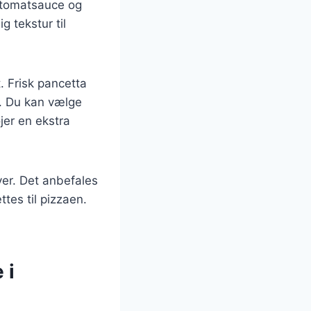
r tomatsauce og
g tekstur til
t. Frisk pancetta
en. Du kan vælge
jer en ekstra
ver. Det anbefales
tes til pizzaen.
 i