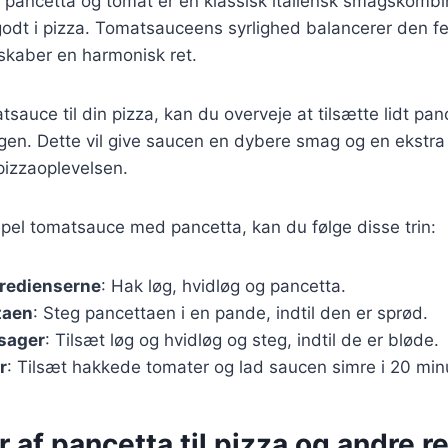
 pancetta og tomat er en klassisk italiensk smagskombi
 godt i pizza. Tomatsauceens syrlighed balancerer den 
 skaber en harmonisk ret.
sauce til din pizza, kan du overveje at tilsætte lidt pan
gen. Dette vil give saucen en dybere smag og en ekstra
 pizzaoplevelsen.
mpel tomatsauce med pancetta, kan du følge disse trin:
gredienserne
: Hak løg, hvidløg og pancetta.
taen
: Steg pancettaen i en pande, indtil den er sprød.
tsager
: Tilsæt løg og hvidløg og steg, indtil de er bløde.
r
: Tilsæt hakkede tomater og lad saucen simre i 20 minu
r af pancetta til pizza og andre re