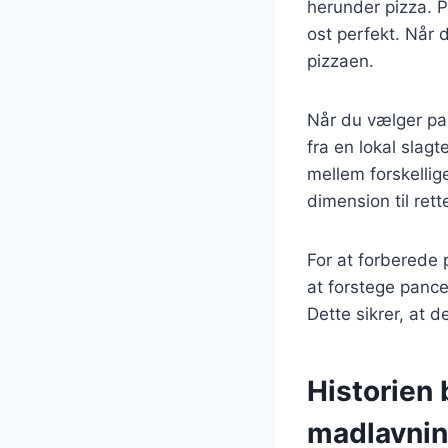
herunder pizza. 
ost perfekt. Når d
pizzaen.
Når du vælger panc
fra en lokal slag
mellem forskellig
dimension til rett
For at forberede 
at forstege pance
Dette sikrer, at d
Historien
madlavni