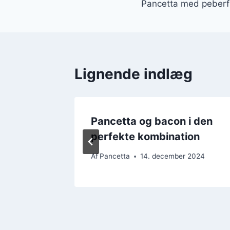
Pancetta med peberfru
Lignende indlæg
enmad
Pancetta og bacon i den
perfekte kombination
 2024
Af
Pancetta
14. december 2024