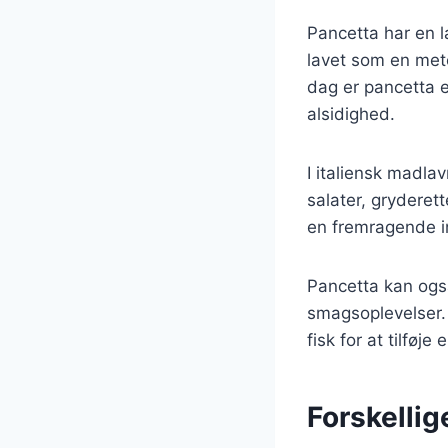
Pancetta har en la
lavet som en meto
dag er pancetta e
alsidighed.
I italiensk madla
salater, gryderet
en fremragende i
Pancetta kan ogs
smagsoplevelser.
fisk for at tilføj
Forskellig