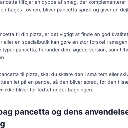
Pancetta tilføjer en dybde af smag, der komplementere
en bages i ovnen, bliver pancetta sprød og giver en dejli
etta til din pizza, er det vigtigt at finde en god kvalite
ter eller en specialbutik kan gøre en stor forskel i smag
e typer pancetta, herunder den røgede version, som tilfø
en.
pancetta til pizza, skal du skære den i små tern eller ski
ttaen let på en pande, så den bliver sprød, før den tilsæt
en ikke bliver for fedtet under bagningen.
 bag pancetta og dens anvendelse
ng