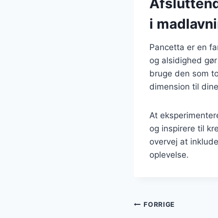
Afslutten
i madlavn
Pancetta er en fa
og alsidighed gør
bruge den som topp
dimension til dine
At eksperimentere
og inspirere til 
overvej at inklud
oplevelse.
Indlægsnavi
FORRIGE