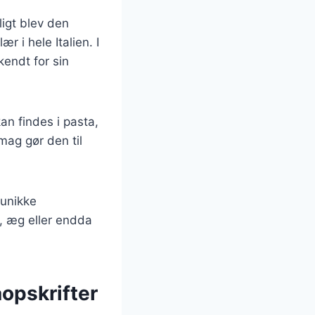
ligt blev den
 i hele Italien. I
kendt for sin
an findes i pasta,
mag gør den til
 unikke
 æg eller endda
aopskrifter