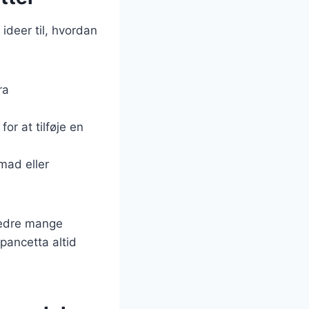
ideer til, hvordan
ra
or at tilføje en
mad eller
rbedre mange
 pancetta altid