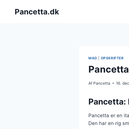
Fortsæt
Pancetta.dk
til
indhold
MAD
|
OPSKRIFTER
Pancetta
Af
Pancetta
16. de
Pancetta: 
Pancetta er en it
Den har en rig sm