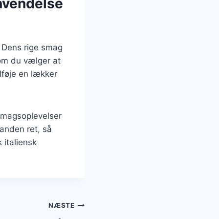
nvendelse
a. Dens rige smag
 om du vælger at
ilføje en lækker
 smagsoplevelser
 anden ret, så
 italiensk
NÆSTE