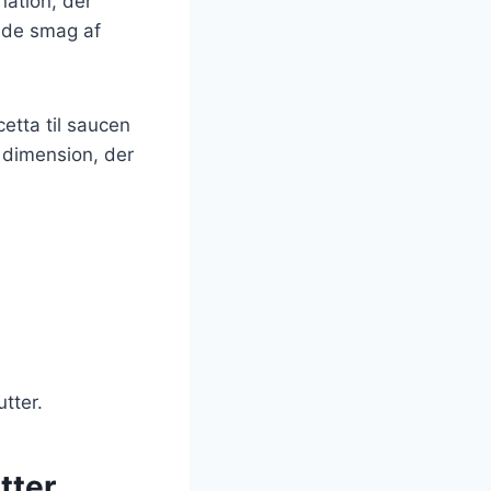
nation, der
fede smag af
cetta til saucen
 dimension, der
tter.
tter