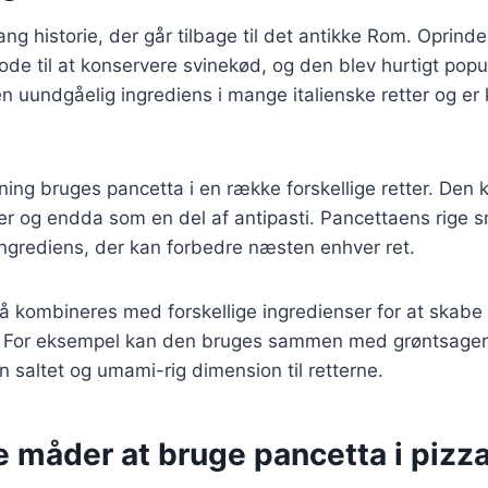
ng historie, der går tilbage til det antikke Rom. Oprinde
de til at konservere svinekød, og den blev hurtigt populær
n uundgåelig ingrediens i mange italienske retter og er 
vning bruges pancetta i en række forskellige retter. Den k
ter og endda som en del af antipasti. Pancettaens rige s
ngrediens, der kan forbedre næsten enhver ret.
å kombineres med forskellige ingredienser for at skabe
 For eksempel kan den bruges sammen med grøntsager,
e en saltet og umami-rig dimension til retterne.
e måder at bruge pancetta i pizz