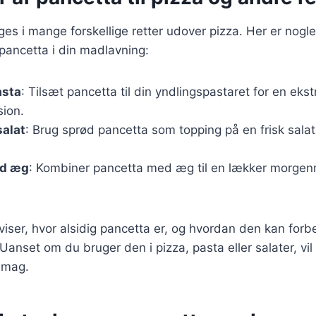
es i mange forskellige retter udover pizza. Her er nogle 
pancetta i din madlavning:
asta
: Tilsæt pancetta til din yndlingspastaret for en ekst
ion.
salat
: Brug sprød pancetta som topping på en frisk salat f
ed æg
: Kombiner pancetta med æg til en lækker morgen
 viser, hvor alsidig pancetta er, og hvordan den kan fo
. Uanset om du bruger den i pizza, pasta eller salater, vil
 smag.