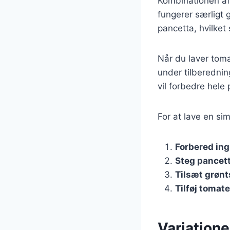
Kombinationen af
fungerer særligt
pancetta, hvilket
Når du laver tomat
under tilberednin
vil forbedre hele
For at lave en si
Forbered in
Steg pancet
Tilsæt grøn
Tilføj tomate
Variatione