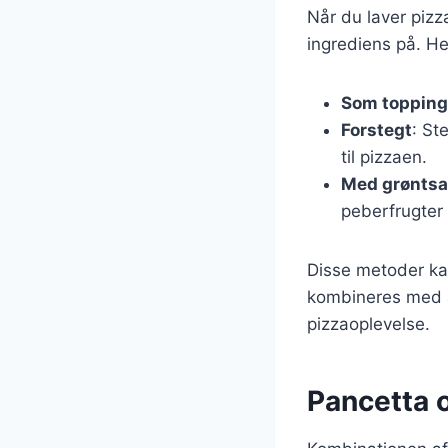
Når du laver piz
ingrediens på. H
Som topping
Forstegt
: St
til pizzaen.
Med grøntsa
peberfrugter
Disse metoder ka
kombineres med a
pizzaoplevelse.
Pancetta 