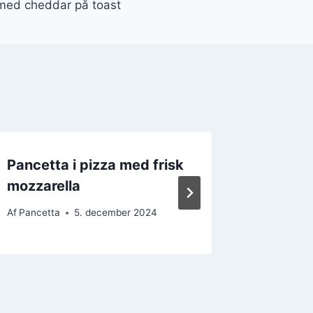
med cheddar på toast
Pancetta i pizza med frisk
Pancett
mozzarella
italien
Af
Pancetta
5. december 2024
Af
Pancett