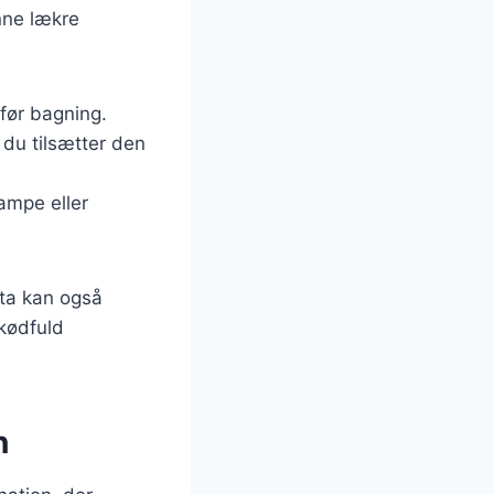
nne lækre
før bagning.
 du tilsætter den
ampe eller
tta kan også
kødfuld
n