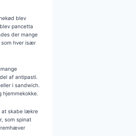
inekød blev
t blev pancetta
findes der mange
, som hver især
i mange
el af antipasti.
eller i sandwich.
 og hjemmekokke.
 at skabe lækre
r, som spinat
 fremhæver