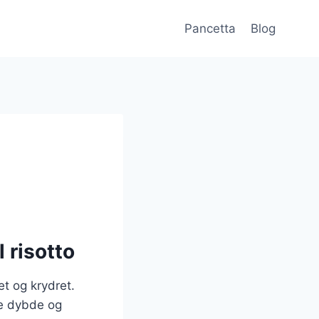
Pancetta
Blog
l risotto
et og krydret.
øje dybde og