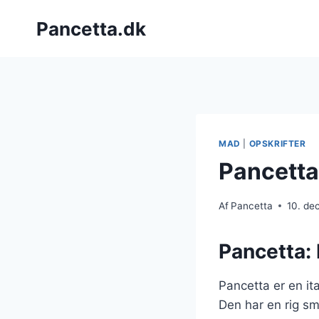
Fortsæt
Pancetta.dk
til
indhold
MAD
|
OPSKRIFTER
Pancetta
Af
Pancetta
10. de
Pancetta: 
Pancetta er en it
Den har en rig sm