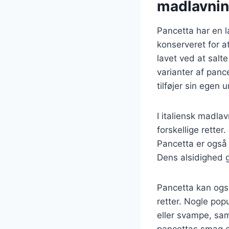
madlavni
Pancetta har en l
konserveret for at
lavet ved at salt
varianter af pan
tilføjer sin egen u
I italiensk madla
forskellige retter
Pancetta er også 
Dens alsidighed g
Pancetta kan ogs
retter. Nogle po
eller svampe, sa
pancettas smag og 