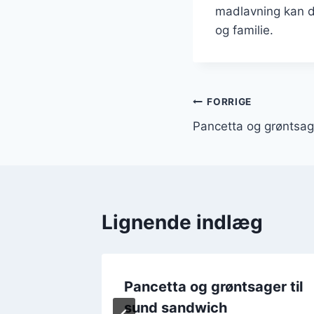
madlavning kan d
og familie.
Indlægsnavi
FORRIGE
Pancetta og grøntsag
Lignende indlæg
i
Pancetta og grøntsager til
sund sandwich