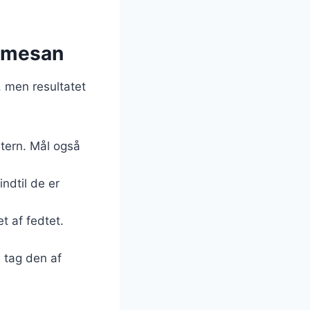
armesan
, men resultatet
 tern. Mål også
indtil de er
et af fedtet.
, tag den af