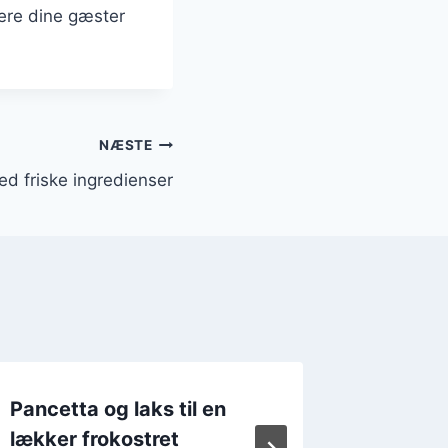
ere dine gæster
NÆSTE
ed friske ingredienser
Pancetta og laks til en
Pancett
lækker frokostret
carbona