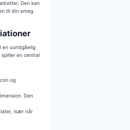
ødretter. Den kan
en til din smag.
iationer
il en uundgåelig
spiller en central
acon og
sdimension. Den
later, især når