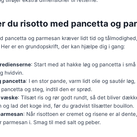
er du risotto med pancetta og p
ed pancetta og parmesan kræver lidt tid og tålmodighed
 Her er en grundopskrift, der kan hjælpe dig i gang:
gredienserne
: Start med at hakke løg og pancetta i små
og hvidvin.
g pancetta
: I en stor pande, varm lidt olie og sautér løg, 
 pancetta og steg, indtil den er sprød.
g væske
: Tilsæt ris og rør godt rundt, så det bliver dækk
n og lad det koge ind, før du gradvist tilsætter bouillon.
parmesan
: Når risottoen er cremet og risene er al dente
r parmesan i. Smag til med salt og peber.