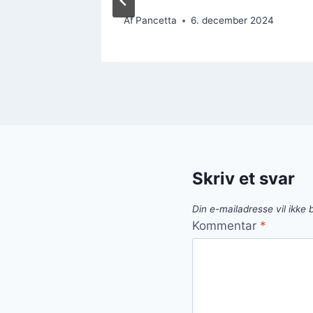
 2024
Af
Pancetta
6. december 2024
Skriv et svar
Din e-mailadresse vil ikke b
Kommentar
*