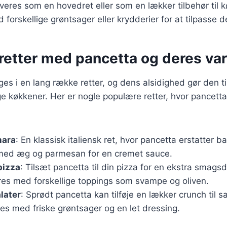
veres som en hovedret eller som en lækker tilbehør til k
forskellige grøntsager eller krydderier for at tilpasse d
retter med pancetta og deres var
es i en lang række retter, og dens alsidighed gør den t
e køkkener. Her er nogle populære retter, hvor pancetta 
nara
: En klassisk italiensk ret, hvor pancetta erstatter b
med æg og parmesan for en cremet sauce.
pizza
: Tilsæt pancetta til din pizza for en ekstra smag
es med forskellige toppings som svampe og oliven.
later
: Sprødt pancetta kan tilføje en lækker crunch til sa
es med friske grøntsager og en let dressing.