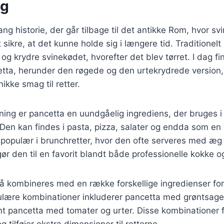
ng
ang historie, der går tilbage til det antikke Rom, hvor sv
 sikre, at det kunne holde sig i længere tid. Traditionel
e og krydre svinekødet, hvorefter det blev tørret. I dag 
cetta, herunder den røgede og den urtekrydrede version
nikke smag til retter.
vning er pancetta en uundgåelig ingrediens, der bruges 
. Den kan findes i pasta, pizza, salater og endda som en d
populær i brunchretter, hvor den ofte serveres med æg 
ør den til en favorit blandt både professionelle kokke
å kombineres med en række forskellige ingredienser for
pulære kombinationer inkluderer pancetta med grøntsage
mt pancetta med tomater og urter. Disse kombinationer
tilføjer ekstra dimensioner til retterne.