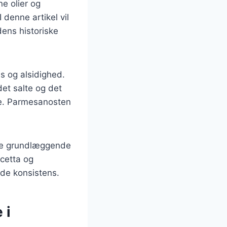
ne olier og
 denne artikel vil
ens historiske
ns og alsidighed.
et salte og det
re. Parmesanosten
.
gle grundlæggende
ncetta og
ede konsistens.
 i