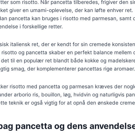
etter som risotto. Når pancetta tilberedes, frigiver den si
ket giver en umami-oplevelse, der kan løfte enhver ret. I
dan pancetta kan bruges i risotto med parmesan, samt d
delse i forskellige retter.
sisk italiensk ret, der er kendt for sin cremede konsiste
risotto og pancetta skaber en perfekt balance mellem d
r det til en populær ret blandt både kokke og madelske
eagtig smag, der komplementerer pancettas rige aromaer
ækker risotto med pancetta og parmesan kræves der no
nder arborio ris, bouillon, løg, hvidvin og naturligvis pa
tte teknik er også vigtig for at opnå den ønskede crem
 bag pancetta og dens anvendelse