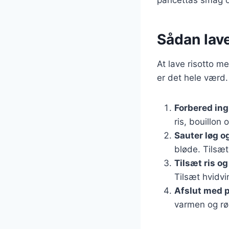
Sådan lav
At lave risotto m
er det hele værd.
Forbered in
ris, bouillon 
Sauter løg o
bløde. Tilsæt
Tilsæt ris o
Tilsæt hvidvi
Afslut med 
varmen og rø