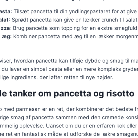
pasta
: Tilsæt pancetta til din yndlingspastaret for at giv
alat
: Sprødt pancetta kan give en lækker crunch til salat
izza
: Brug pancetta som topping for en ekstra smagfuld
d æg
: Kombiner pancetta med æg til en lækker morgenm
 viser, hvordan pancetta kan tilføje dybde og smag til ma
 du laver en simpel pasta eller en mere kompleks gryde
e ingrediens, der løfter retten til nye højder.
e tanker om pancetta og risotto
tto med parmesan er en ret, der kombinerer det bedste fr
rige smag af pancetta sammen med den cremede konsis
mmelig oplevelse. Uanset om du er en erfaren kok eller
ne ret en fantastisk måde at udforske de lækre smagsn