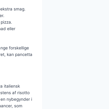
e ekstra smag.
er.
 pizza.
ad eller
nge forskellige
ret, kan pancetta
a italiensk
tens af risotto
 en nybegynder i
uancer, som