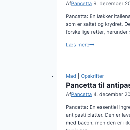
Af
Pancetta
9. december 2
Pancetta: En lækker italiens
som er saltet og krydret. De
forskellige retter, herunde
Pancetta
Læs mere
til
salat
med
spinat
Mad
|
Opskrifter
og
Pancetta til antipas
feta
Af
Pancetta
4. december 2
Pancetta: En essentiel ingre
antipasti platter. Den er la
med bacon, men den er ikke 