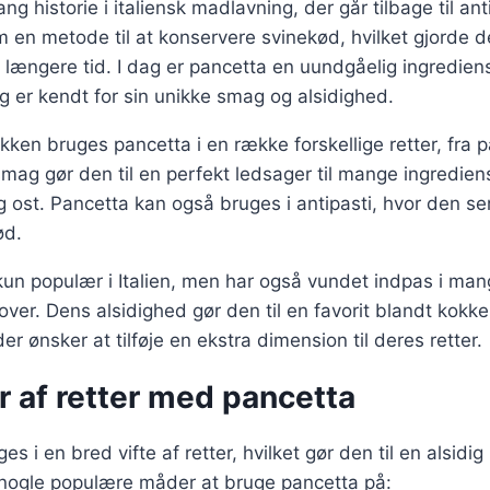
ng historie i italiensk madlavning, der går tilbage til an
m en metode til at konservere svinekød, hvilket gjorde de
 længere tid. I dag er pancetta en uundgåelig ingredien
og er kendt for sin unikke smag og alsidighed.
økken bruges pancetta i en række forskellige retter, fra pa
smag gør den til en perfekt ledsager til mange ingredien
g ost. Pancetta kan også bruges i antipasti, hvor den 
ød.
kun populær i Italien, men har også vundet indpas i ma
ver. Dens alsidighed gør den til en favorit blandt kokke
r ønsker at tilføje en ekstra dimension til deres retter.
r af retter med pancetta
s i en bred vifte af retter, hvilket gør den til en alsidig
 nogle populære måder at bruge pancetta på: