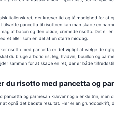
ssisk italiensk ret, der kræver tid og tålmodighed for at
t tilsætte pancetta til risottoen kan man skabe en har
mag af bacon og den bløde, cremede risotto. Det er en 
dret eller som en del af en større middag.
kker risotto med pancetta er det vigtigt at vælge de rigti
kal du bruge arborio ris, løg, hvidvin, bouillon og parm
jder sammen for at skabe en ret, der er både tilfredssti
er du risotto med pancetta og p
ed pancetta og parmesan kræver nogle enkle trin, men det
r at opnå det bedste resultat. Her er en grundopskrift, 