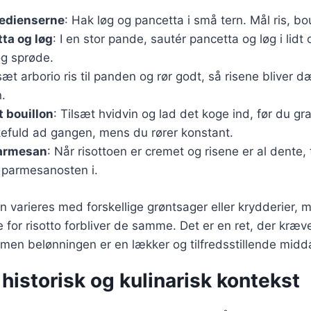
redienserne
: Hak løg og pancetta i små tern. Mål ris, bou
ta og løg
: I en stor pande, sautér pancetta og løg i lidt o
og sprøde.
lsæt arborio ris til panden og rør godt, så risene bliver d
.
t bouillon
: Tilsæt hvidvin og lad det koge ind, før du gra
kefuld ad gangen, mens du rører konstant.
parmesan
: Når risottoen er cremet og risene er al dente,
 parmesanosten i.
n varieres med forskellige grøntsager eller krydderier, 
 for risotto forbliver de samme. Det er en ret, der kræv
n belønningen er en lækker og tilfredsstillende midd
 historisk og kulinarisk kontekst