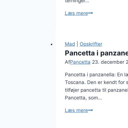
terninger…
Pancetta
Læs mere
til
antipasti
platter
Mad
|
Opskrifter
Pancetta i panzane
Af
Pancetta
23. december 
Pancetta i panzanella: En læ
Toscana. Den er kendt for 
tilføjer pancetta til panzan
Pancetta, som…
Pancetta
Læs mere
i
panzanella