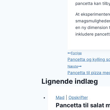
pancetta kan tilb
At eksperimentere
smagsmuligheder. 
en ny dimension t
inkludere pancetta
Indlægsnavi
Forrige
Pancetta og kylling s
Næste
Pancetta til pizza me
Lignende indlæg
Mad
|
Opskrifter
Pancetta til salat 