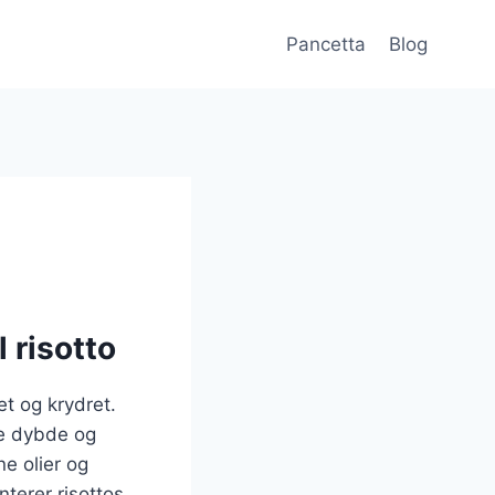
Pancetta
Blog
l risotto
et og krydret.
øje dybde og
ne olier og
terer risottos