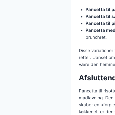
Pancetta til 
Pancetta til s
Pancetta til p
Pancetta me
brunchret.
Disse variationer
retter. Uanset om
være den hemmelig
Afsluttend
Pancetta til riso
madlavning. Den 
skaber en uforgle
køkkenet, er den