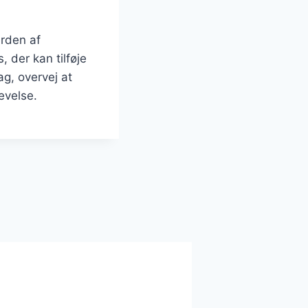
erden af
, der kan tilføje
g, overvej at
evelse.