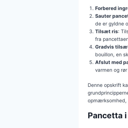
Forbered ing
Sauter pancet
de er gyldne 
Tilsæt ris
: Ti
fra pancettaen
Gradvis tilsæ
bouillon, en s
Afslut med 
varmen og rør
Denne opskrift ka
grundprincipperne
opmærksomhed, me
Pancetta i