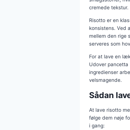
cremede tekstur.
Risotto er en kla
konsistens. Ved a
mellem den rige s
serveres som hove
For at lave en læ
Udover pancetta s
ingredienser arbe
velsmagende.
Sådan lav
At lave risotto m
følge dem nøje fo
i gang: