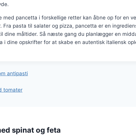
yde.
 med pancetta i forskellige retter kan åbne op for en v
Fra pasta til salater og pizza, pancetta er en ingrediens
il dine måltider. Så næste gang du planlægger en midda
 i dine opskrifter for at skabe en autentisk italiensk opl
gation
om antipasti
d tomater
med spinat og feta