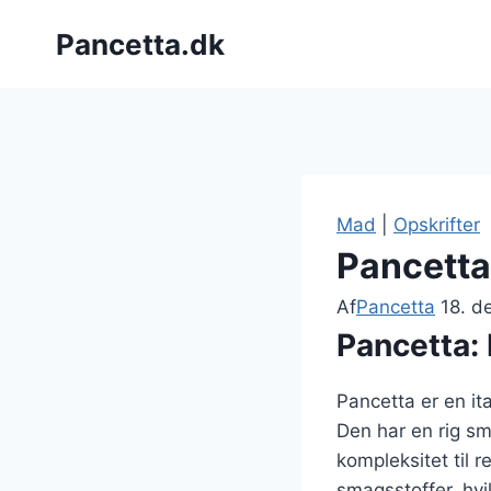
Fortsæt
Pancetta.dk
til
indhold
Mad
|
Opskrifter
Pancetta
Af
Pancetta
18. 
Pancetta: 
Pancetta er en it
Den har en rig sm
kompleksitet til r
smagsstoffer, hvi