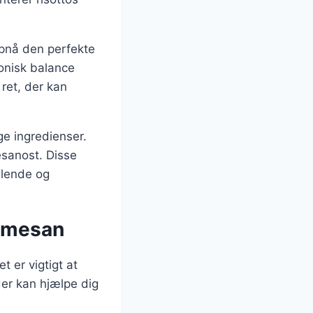
 opnå den perfekte
monisk balance
ret, der kan
ge ingredienser.
esanost. Disse
llende og
armesan
 er vigtigt at
der kan hjælpe dig