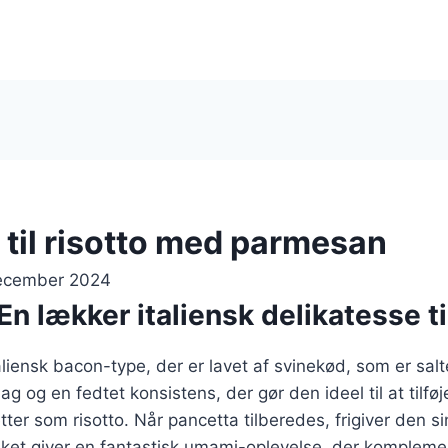
 til risotto med parmesan
december 2024
En lækker italiensk delikatesse ti
aliensk bacon-type, der er lavet af svinekød, som er salt
ag og en fedtet konsistens, der gør den ideel til at tilf
etter som risotto. Når pancetta tilberedes, frigiver den si
lket giver en fantastisk umami-oplevelse, der komplemen