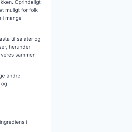
tikken. Oprindeligt
t muligt for folk
s i mange
sta til salater og
ser, herunder
serveres sammen
nge andre
 og
 ingrediens i