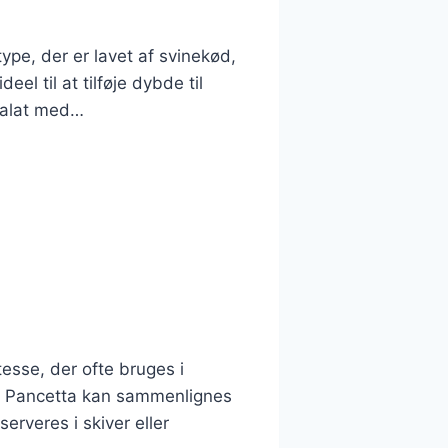
type, der er lavet af svinekød,
el til at tilføje dybde til
 salat med…
tesse, der ofte bruges i
ret. Pancetta kan sammenlignes
rveres i skiver eller