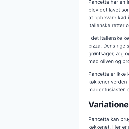
Pancetta har en la
blev det lavet so
at opbevare kød i
italienske retter 
I det italienske k
pizza. Dens rige 
grøntsager, æg o
med oliven og br
Pancetta er ikke 
køkkener verden o
madentusiaster, de
Variatione
Pancetta kan bruge
køkkenet. Her er