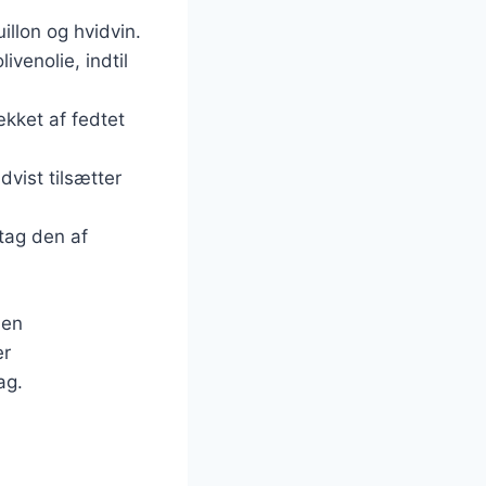
illon og hvidvin.
livenolie, indtil
ækket af fedtet
dvist tilsætter
 tag den af
men
er
ag.