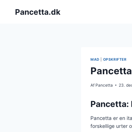
Fortsæt
Pancetta.dk
til
indhold
MAD
|
OPSKRIFTER
Pancetta
Af
Pancetta
23. d
Pancetta: 
Pancetta er en it
forskellige urter