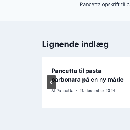
Pancetta opskrift til 
Lignende indlæg
g toast
Pancetta til pasta
carbonara på en ny måde
 2024
Af
Pancetta
21. december 2024