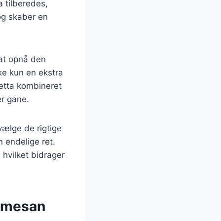
a tilberedes,
 og skaber en
 at opnå den
ke kun en ekstra
etta kombineret
er gane.
vælge de rigtige
n endelige ret.
 hvilket bidrager
armesan