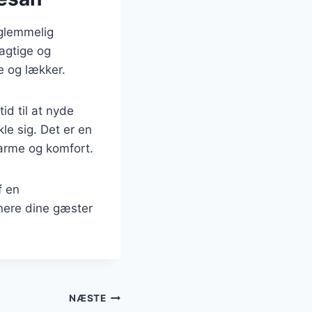
rglemmelig
agtige og
e og lækker.
id til at nyde
le sig. Det er en
arme og komfort.
f en
nere dine gæster
NÆSTE