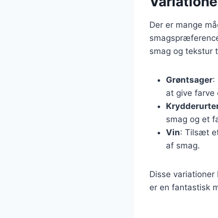
Variatione
Der er mange måde
smagspræferencer 
smag og tekstur ti
Grøntsager
:
at give farve 
Krydderurte
smag og et f
Vin
: Tilsæt 
af smag.
Disse variationer
er en fantastisk