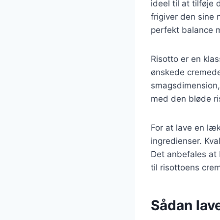
ideel til at tilfø
frigiver den sine 
perfekt balance
Risotto er en kla
ønskede cremede k
smagsdimension, 
med den bløde ri
For at lave en læ
ingredienser. Kval
Det anbefales at 
til risottoens cr
Sådan lav