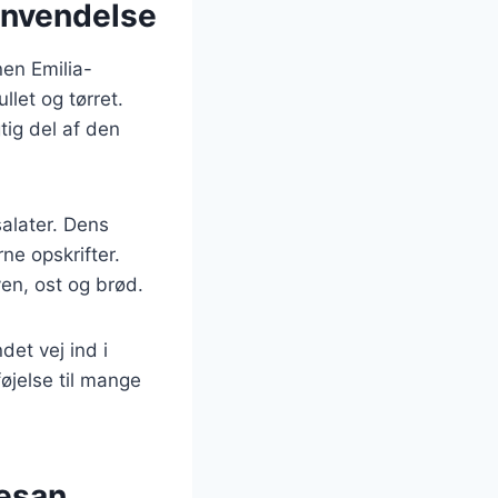
anvendelse
nen Emilia-
llet og tørret.
tig del af den
salater. Dens
ne opskrifter.
en, ost og brød.
det vej ind i
øjelse til mange
esan