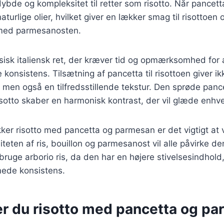
je dybde og kompleksitet til retter som risotto. Når pancett
naturlige olier, hvilket giver en lækker smag til risottoen
 med parmesanosten.
ssisk italiensk ret, der kræver tid og opmærksomhed for
onsistens. Tilsætning af pancetta til risottoen giver ik
men også en tilfredsstillende tekstur. Den sprøde panc
sotto skaber en harmonisk kontrast, der vil glæde enhv
kker risotto med pancetta og parmesan er det vigtigt at 
iteten af ris, bouillon og parmesanost vil alle påvirke de
bruge arborio ris, da den har en højere stivelsesindhold,
emede konsistens.
er du risotto med pancetta og p