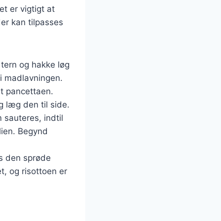
 er vigtigt at
der kan tilpasses
 tern og hakke løg
d i madlavningen.
æt pancettaen.
 læg den til side.
 sauteres, indtil
olien. Begynd
es den sprøde
t, og risottoen er