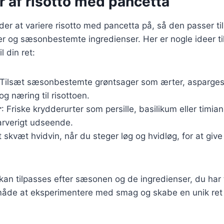
r af risotto med pancetta
r at variere risotto med pancetta på, så den passer til 
og sæsonbestemte ingredienser. Her er nogle ideer til a
l din ret:
 Tilsæt sæsonbestemte grøntsager som ærter, asparges 
og næring til risottoen.
r
: Friske krydderurter som persille, basilikum eller timian
arverigt udseende.
et skvæt hvidvin, når du steger løg og hvidløg, for at gi
 kan tilpasses efter sæsonen og de ingredienser, du har 
 måde at eksperimentere med smag og skabe en unik ret