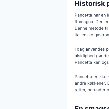
Historisk
Pancetta har en l
Romagna. Den er la
Denne metode til 
italienske gastro
I dag anvendes pan
alsidighed gør de
Pancetta kan også
Pancetta er ikke 
andre køkkener. D
retter, herunder 
En smagso