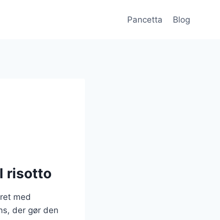
Pancetta
Blog
l risotto
dret med
ns, der gør den