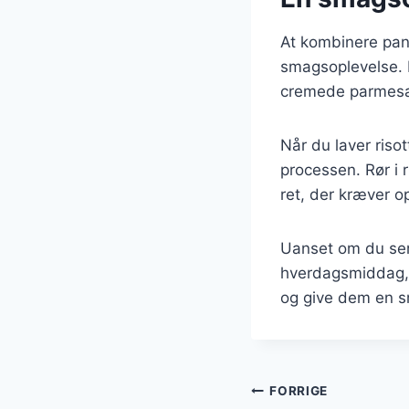
At kombinere pan
smagsoplevelse. 
cremede parmesan,
Når du laver risot
processen. Rør i 
ret, der kræver 
Uanset om du serv
hverdagsmiddag, 
og give dem en s
Indlægsnavi
FORRIGE