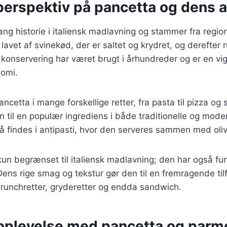
 perspektiv på pancetta og dens 
ang historie i italiensk madlavning og stammer fra regio
vet af svinekød, der er saltet og krydret, og derefter ru
konservering har været brugt i århundreder og er en vig
nomi.
cetta i mange forskellige retter, fra pasta til pizza og 
n til en populær ingrediens i både traditionelle og moder
 findes i antipasti, hvor den serveres sammen med oliv
kun begrænset til italiensk madlavning; den har også fun
ens rige smag og tekstur gør den til en fremragende tilf
brunchretter, gryderetter og endda sandwich.
plevelse med pancetta og parm