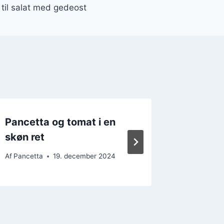
 til salat med gedeost
Pancetta og tomat i en
Pancett
skøn ret
oliven 
Af
Pancetta
19. december 2024
Af
Pancett