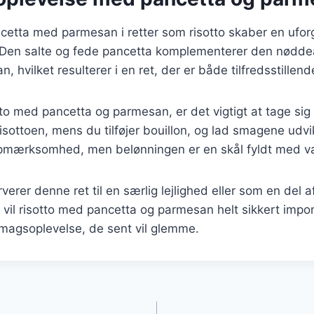
cetta med parmesan i retter som risotto skaber en ufo
Den salte og fede pancetta komplementerer den nødde
 hvilket resulterer i en ret, der er både tilfredsstillend
to med pancetta og parmesan, er det vigtigt at tage sig t
risottoen, mens du tilføjer bouillon, og lad smagene udvik
opmærksomhed, men belønningen er en skål fyldt med v
erer denne ret til en særlig lejlighed eller som en del a
vil risotto med pancetta og parmesan helt sikkert impo
magsoplevelse, de sent vil glemme.
gation