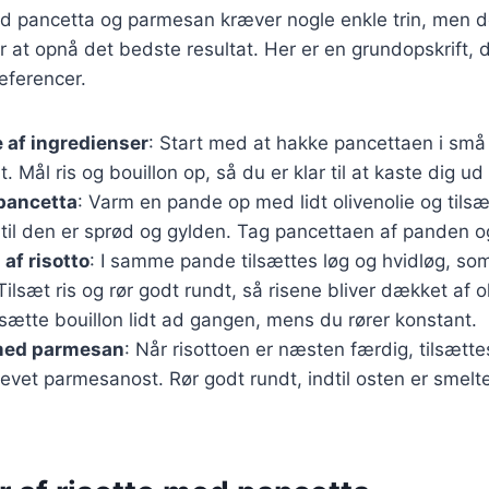
ed pancetta og parmesan kræver nogle enkle trin, men det
r at opnå det bedste resultat. Her er en grundopskrift, 
æferencer.
 af ingredienser
: Start med at hakke pancettaen i små
t. Mål ris og bouillon op, så du er klar til at kaste dig u
pancetta
: Varm en pande op med lidt olivenolie og tils
til den er sprød og gylden. Tag pancettaen af panden og
af risotto
: I samme pande tilsættes løg og hvidløg, som
Tilsæt ris og rør godt rundt, så risene bliver dækket af 
ilsætte bouillon lidt ad gangen, mens du rører konstant.
med parmesan
: Når risottoen er næsten færdig, tilsætt
evet parmesanost. Rør godt rundt, indtil osten er smelte