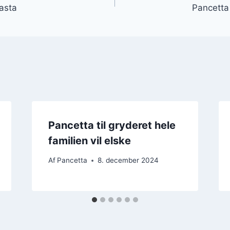
pasta
Pancetta
Pancetta til gryderet hele
familien vil elske
Af
Pancetta
8. december 2024