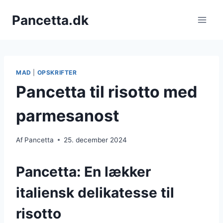
Fortsæt
Pancetta.dk
til
indhold
MAD
|
OPSKRIFTER
Pancetta til risotto med
parmesanost
Af
Pancetta
25. december 2024
Pancetta: En lækker
italiensk delikatesse til
risotto