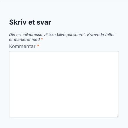
PIZZA
MED
MOZZARELLA
OG
Skriv et svar
BASILIKUM
Din e-mailadresse vil ikke blive publiceret.
Krævede felter
er markeret med
*
Kommentar
*