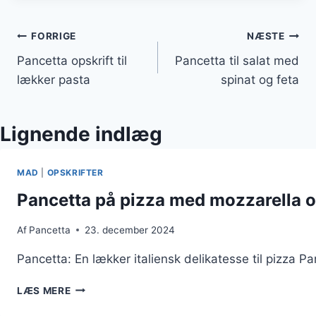
Indlægsnavigation
FORRIGE
NÆSTE
Pancetta opskrift til
Pancetta til salat med
lækker pasta
spinat og feta
Lignende indlæg
MAD
|
OPSKRIFTER
Pancetta på pizza med mozzarella o
Af
Pancetta
23. december 2024
Pancetta: En lækker italiensk delikatesse til pizza P
PANCETTA
LÆS MERE
PÅ