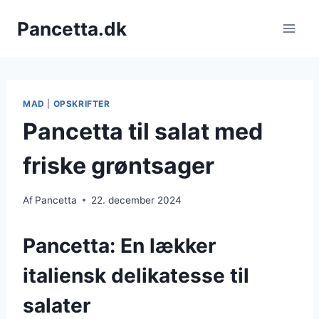
Fortsæt
Pancetta.dk
til
indhold
MAD
|
OPSKRIFTER
Pancetta til salat med
friske grøntsager
Af
Pancetta
22. december 2024
Pancetta: En lækker
italiensk delikatesse til
salater