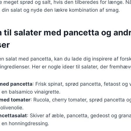
e meget sprød og salt, hvis den tilberedes for længe. Nå
il din salat og nyde den lækre kombination af smag.
n til salater med pancetta og and
ser
en salat med pancetta, kan du lade dig inspirere af forsk
ingredienser. Her er nogle ideer til salater, der fremhæv
 med pancetta
: Frisk spinat, sprød pancetta, fetaost og
 en balsamico vinaigrette.
 med tomater
: Rucola, cherry tomater, sprød pancetta o
livenolie.
ncettasalat
: Skiver af æble, pancetta, gedeost og gran
 en honningdressing.