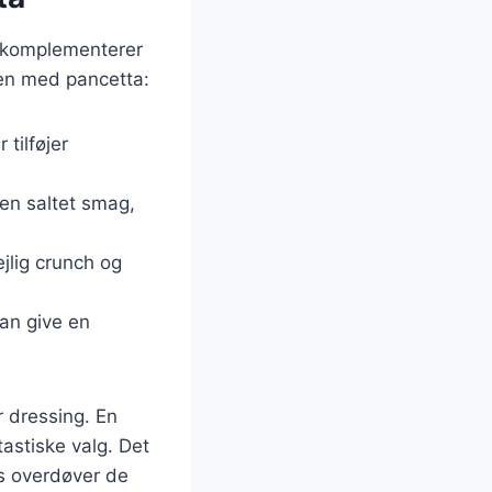
r komplementerer
men med pancetta:
tilføjer
en saltet smag,
ejlig crunch og
kan give en
r dressing. En
astiske valg. Det
ns overdøver de