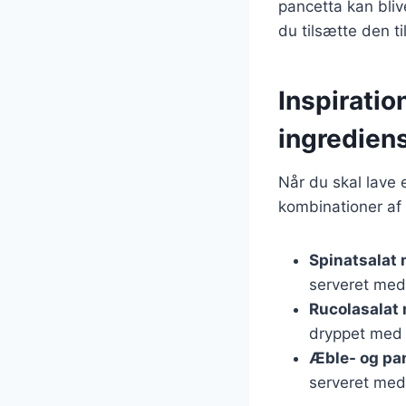
pancetta kan bliv
du tilsætte den t
Inspiratio
ingredien
Når du skal lave 
kombinationer af 
Spinatsalat
serveret med
Rucolasalat
dryppet med o
Æble- og pa
serveret med