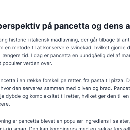
 perspektiv på pancetta og dens 
ng historie i italiensk madlavning, der går tilbage til an
m en metode til at konservere svinekød, hvilket gjorde de
 længere tid. I dag er pancetta en uundgåelig del af ma
et populær verden over.
ancetta i en række forskellige retter, fra pasta til pizza.
i, hvor den serveres sammen med oliven og brød. Pancet
føje dybde og kompleksitet til retter, hvilket gør den til en
ere.
ing er pancetta blevet en populær ingrediens i salater, 
mi-rig smag. Den kan kombineres med en række forskelli