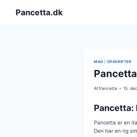
Fortsæt
Pancetta.dk
til
indhold
MAD
|
OPSKRIFTER
Pancetta
Af
Pancetta
15. de
Pancetta: 
Pancetta er en it
Den har en rig sma