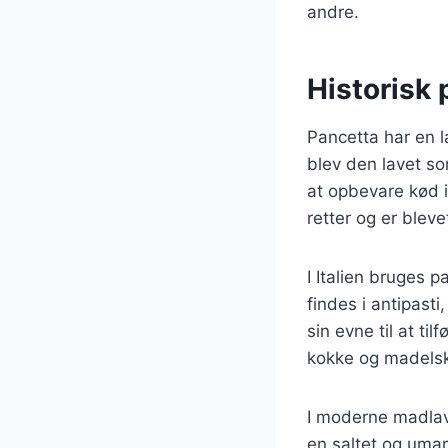
andre.
Historisk
Pancetta har en la
blev den lavet so
at opbevare kød i
retter og er blev
I Italien bruges p
findes i antipast
sin evne til at til
kokke og madelsk
I moderne madlavn
en saltet og uma