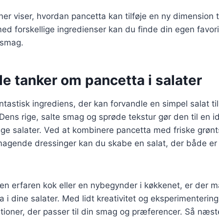
er viser, hvordan pancetta kan tilføje en ny dimension ti
d forskellige ingredienser kan du finde din egen favor
n smag.
e tanker om pancetta i salater
ntastisk ingrediens, der kan forvandle en simpel salat ti
ns rige, salte smag og sprøde tekstur gør den til en idee
ige salater. Ved at kombinere pancetta med friske grønt
magende dressinger kan du skabe en salat, der både er
en erfaren kok eller en nybegynder i køkkenet, er der 
a i dine salater. Med lidt kreativitet og eksperimenterin
ioner, der passer til din smag og præferencer. Så næst