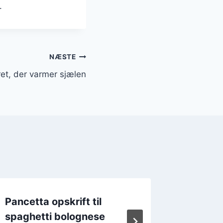
.
NÆSTE
ret, der varmer sjælen
Pancetta opskrift til
Pancett
spaghetti bolognese
sandwi