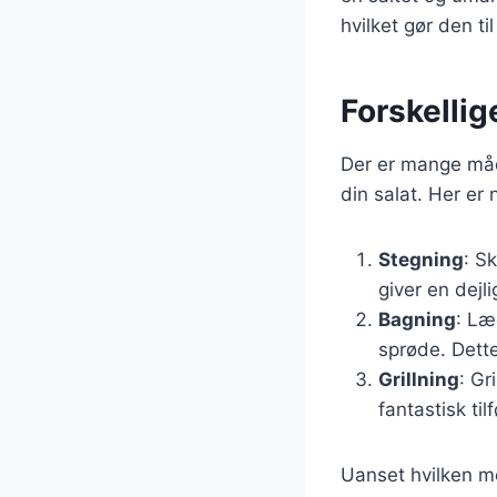
hvilket gør den t
Forskellig
Der er mange måd
din salat. Her er
Stegning
: S
giver en dejl
Bagning
: Læ
sprøde. Dett
Grillning
: Gr
fantastisk tilf
Uanset hvilken me