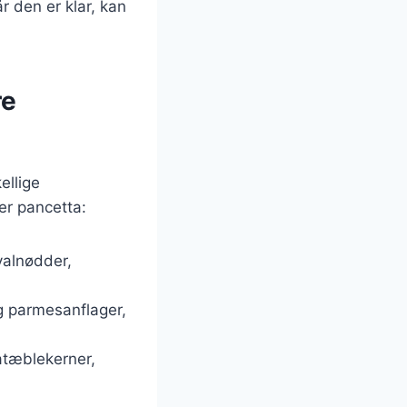
r den er klar, kan
re
ellige
er pancetta:
 valnødder,
g parmesanflager,
atæblekerner,