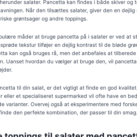
, herunder salater. Pancetta kan findes i både skiver og t
lavningen. Når den tilsættes salater, giver den en dejlig
riske grøntsager og andre toppings.
ulære måder at bruge pancetta på i salater er ved at s
sprøde tekstur tilføjer en dejlig kontrast til de bløde gr
tta kan også bruges rå, men det anbefales at tilberede 
 Uanset hvordan du vælger at bruge den, vil pancetta h
øjder.
etta til din salat, er det vigtigt at finde en god kvalitet
ter eller et specialiseret supermarked vil ofte have en b
 varianter. Overvej også at eksperimentere med forske
 finde den perfekte kombination, der passer til din smag
 toppings til salater med pancet