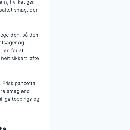
ern, hvilket gør
 saltet smag, der
tege den, så den
øntsager og
den for at
elt sikkert løfte
. Frisk pancetta
edre smag end
llige toppings og
.
ta