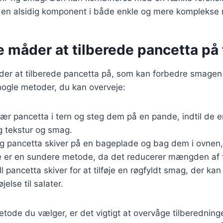
il en alsidig komponent i både enkle og mere komplekse r
e måder at tilberede pancetta på t
er at tilberede pancetta på, som kan forbedre smagen 
 nogle metoder, du kan overveje:
kær pancetta i tern og steg dem på en pande, indtil de e
ig tekstur og smag.
g pancetta skiver på en bageplade og bag dem i ovnen, 
e er en sundere metode, da det reducerer mængden af 
ill pancetta skiver for at tilføje en røgfyldt smag, der ka
øjelse til salater.
tode du vælger, er det vigtigt at overvåge tilberedning