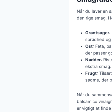
Når du laver en s
den rige smag. He
Grøntsager
:
sprødhed og 
Ost
: Feta, p
der passer go
Nødder
: Ris
ekstra smag.
Frugt
: Tilsæ
sødme, der b
Når du sammensætt
balsamico vinaigr
er vigtigt at fin