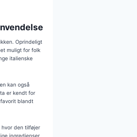
anvendelse
tikken. Oprindeligt
t muligt for folk
nge italienske
 Den kan også
ta er kendt for
 favorit blandt
hvor den tilføjer
ge ingredienser,