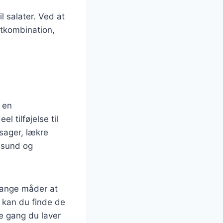
l salater. Ved at
itkombination,
l en
l tilføjelse til
sager, lækre
 sund og
mange måder at
g kan du finde de
e gang du laver