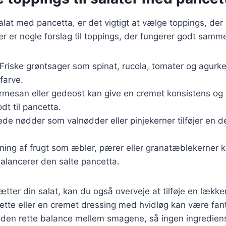
alat med pancetta, er det vigtigt at vælge toppings, de
r er nogle forslag til toppings, der fungerer godt sam
 Friske grøntsager som spinat, rucola, tomater og agurker 
farve.
armesan eller gedeost kan give en cremet konsistens og 
dt til pancetta.
tede nødder som valnødder eller pinjekerner tilføjer en d
tning af frugt som æbler, pærer eller granatæblekerner 
alancerer den salte pancetta.
er din salat, kan du også overveje at tilføje en lække
ette eller en cremet dressing med hvidløg kan være fant
de den rette balance mellem smagene, så ingen ingredie