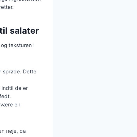
etter.
il salater
og teksturen i
r sprøde. Dette
indtil de er
fedt.
n være en
en nøje, da