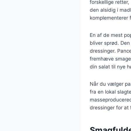
forskellige retter
den alsidig i mad
komplementerer f
En af de mest pop
bliver sprød. Den 
dressinger. Pance
fremhæve smagen.
din salat til nye h
Når du vælger panc
fra en lokal slag
masseproducerede
dressinger for at
Smagfulde