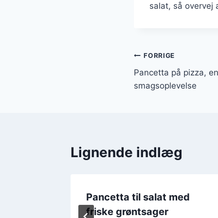
salat, så overvej 
Indlægsnavi
FORRIGE
Pancetta på pizza, e
smagsoplevelse
Lignende indlæg
fler
Pancetta til salat med
friske grøntsager