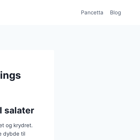
Pancetta
Blog
pings
l salater
et og krydret.
e dybde til