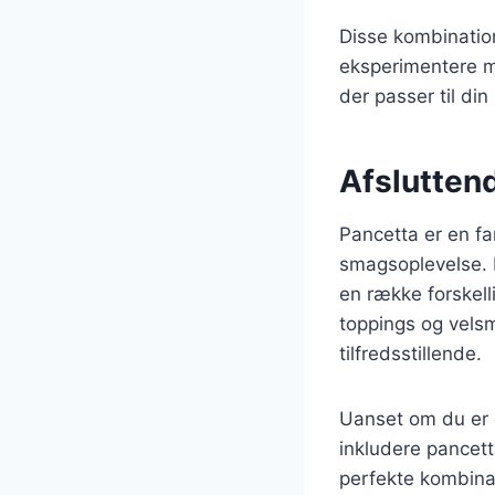
Disse kombination
eksperimentere me
der passer til di
Afsluttend
Pancetta er en fa
smagsoplevelse. De
en række forskell
toppings og vels
tilfredsstillende.
Uanset om du er 
inkludere pancett
perfekte kombinat