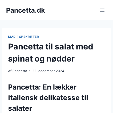
Fortsæt
Pancetta.dk
til
indhold
MAD
|
OPSKRIFTER
Pancetta til salat med
spinat og nødder
Af
Pancetta
22. december 2024
Pancetta: En lækker
italiensk delikatesse til
salater