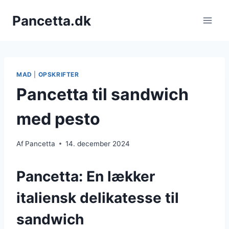
Fortsæt
Pancetta.dk
til
indhold
MAD
|
OPSKRIFTER
Pancetta til sandwich
med pesto
Af
Pancetta
14. december 2024
Pancetta: En lækker
italiensk delikatesse til
sandwich