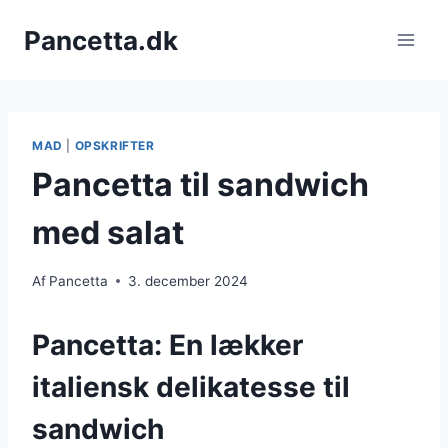
Fortsæt
Pancetta.dk
til
indhold
MAD
|
OPSKRIFTER
Pancetta til sandwich
med salat
Af
Pancetta
3. december 2024
Pancetta: En lækker
italiensk delikatesse til
sandwich