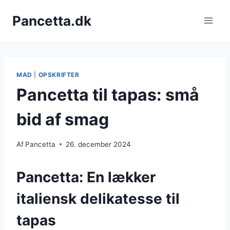
Fortsæt
Pancetta.dk
til
indhold
MAD
|
OPSKRIFTER
Pancetta til tapas: små
bid af smag
Af
Pancetta
26. december 2024
Pancetta: En lækker
italiensk delikatesse til
tapas