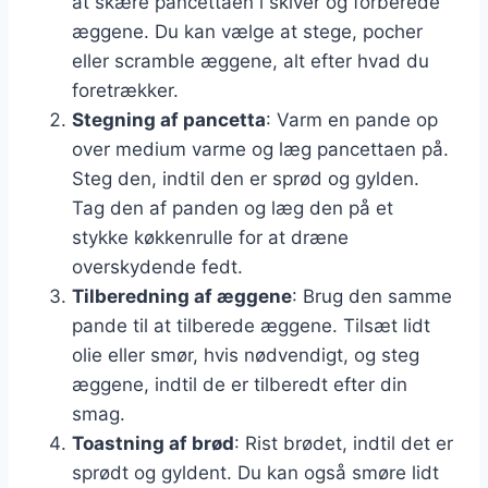
at skære pancettaen i skiver og forberede
æggene. Du kan vælge at stege, pocher
eller scramble æggene, alt efter hvad du
foretrækker.
Stegning af pancetta
: Varm en pande op
over medium varme og læg pancettaen på.
Steg den, indtil den er sprød og gylden.
Tag den af panden og læg den på et
stykke køkkenrulle for at dræne
overskydende fedt.
Tilberedning af æggene
: Brug den samme
pande til at tilberede æggene. Tilsæt lidt
olie eller smør, hvis nødvendigt, og steg
æggene, indtil de er tilberedt efter din
smag.
Toastning af brød
: Rist brødet, indtil det er
sprødt og gyldent. Du kan også smøre lidt