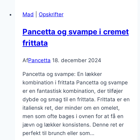
En
Mad
|
Opskrifter
sund
og
Pancetta og svampe i cremet
lækker
frittata
middag
Af
Pancetta
18. december 2024
Pancetta og svampe: En lækker
kombination i frittata Pancetta og svampe
er en fantastisk kombination, der tilføjer
dybde og smag til en frittata. Frittata er en
italiensk ret, der minder om en omelet,
men som ofte bages i ovnen for at få en
jævn og lækker konsistens. Denne ret er
perfekt til brunch eller som…