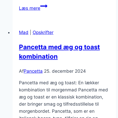
Pancetta
Læs mere
og
svampe
i
Mad
|
Opskrifter
cremet
frittata
Pancetta med æg og toast
kombination
Af
Pancetta
25. december 2024
Pancetta med æg og toast: En lækker
kombination til morgenmad Pancetta med
æg og toast er en klassisk kombination,
der bringer smag og tilfredsstillelse til
morgenbordet. Pancetta, som er en