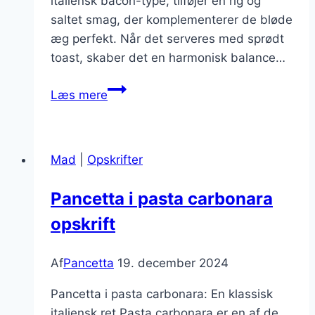
italiensk bacon-type, tilføjer en rig og
saltet smag, der komplementerer de bløde
æg perfekt. Når det serveres med sprødt
toast, skaber det en harmonisk balance…
Pancetta
Læs mere
med
æg
og
Mad
|
Opskrifter
toast
kombination
Pancetta i pasta carbonara
opskrift
Af
Pancetta
19. december 2024
Pancetta i pasta carbonara: En klassisk
italiensk ret Pasta carbonara er en af de