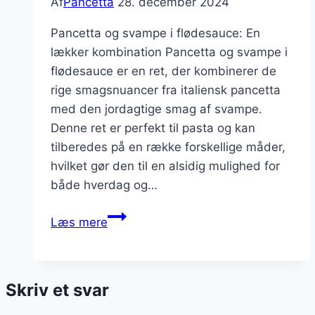
Af
Pancetta
28. december 2024
Pancetta og svampe i flødesauce: En
lækker kombination Pancetta og svampe i
flødesauce er en ret, der kombinerer de
rige smagsnuancer fra italiensk pancetta
med den jordagtige smag af svampe.
Denne ret er perfekt til pasta og kan
tilberedes på en række forskellige måder,
hvilket gør den til en alsidig mulighed for
både hverdag og…
Pancetta
Læs mere
og
svampe
i
Skriv et svar
flødesauce
til