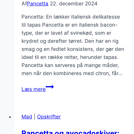
Af
Pancetta
22. december 2024
Pancetta: En lækker italiensk delikatesse
til tapas Pancetta er en italiensk bacon-
type, der er lavet af svinekød, som er
krydret og derefter tørret. Den har en rig
smag og en fedtet konsistens, der gør den
ideel til en række retter, herunder tapas.
Pancetta kan serveres på mange måder,
men når den kombineres med citron, får…
Pancetta
Læs mere
til
tapas
med
Mad
|
Opskrifter
citron
Pancetta og avocadoskiver: