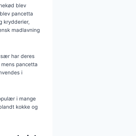
inekød blev
t blev pancetta
g krydderier,
liensk madlavning
 især har deres
n, mens pancetta
anvendes i
populær i mange
 blandt kokke og