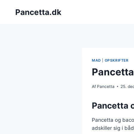
Fortsæt
Pancetta.dk
til
indhold
MAD
|
OPSKRIFTER
Pancetta
Af
Pancetta
25. d
Pancetta o
Pancetta og baco
adskiller sig i bå