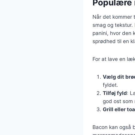
Populære 
Når det kommer ti
smag og tekstur. 
panini, hvor den 
sprødhed til en 
For at lave en læ
Vælg dit brø
fyldet.
Tilføj fyld
: L
god ost som 
Grill eller to
Bacon kan også br