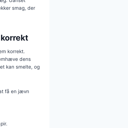
æg. Uanset
lækker smag, der
korrekt
em korrekt.
fremhæve dens
tet kan smelte, og
at få en jævn
ir.