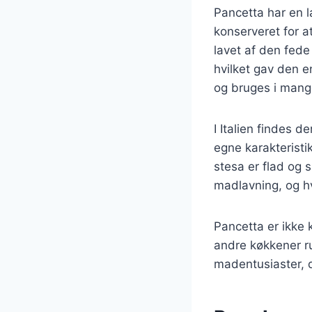
Pancetta har en l
konserveret for at
lavet af den fede
hvilket gav den e
og bruges i mange
I Italien findes d
egne karakteristi
stesa er flad og 
madlavning, og hvi
Pancetta er ikke 
andre køkkener ru
madentusiaster, de