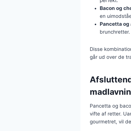
perfekt.
Bacon og ch
en uimodståe
Pancetta og
brunchretter.
Disse kombinatio
går ud over de tra
Afslutten
madlavni
Pancetta og bacon
vifte af retter. 
gourmetret, vil d