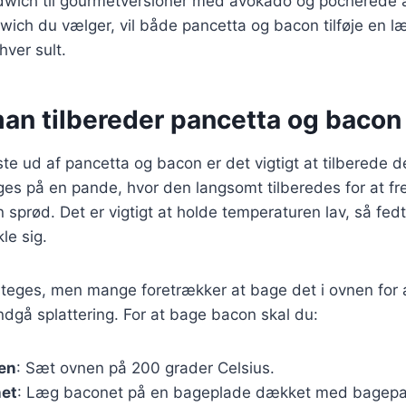
ich til gourmetversioner med avokado og pocherede 
wich du vælger, vil både pancetta og bacon tilføje en 
nhver sult.
an tilbereder pancetta og bacon 
ste ud af pancetta og bacon er det vigtigt at tilberede d
ges på en pande, hvor den langsomt tilberedes for at 
sprød. Det er vigtigt at holde temperaturen lav, så fed
le sig.
teges, men mange foretrækker at bage det i ovnen for 
ndgå splattering. For at bage bacon skal du:
en
: Sæt ovnen på 200 grader Celsius.
net
: Læg baconet på en bageplade dækket med bagepap