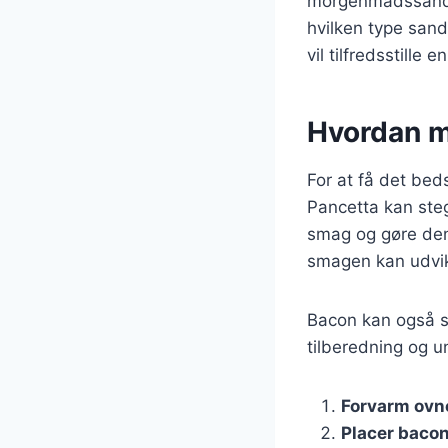
morgenmadssandw
hvilken type sand
vil tilfredsstille e
Hvordan m
For at få det bed
Pancetta kan ste
smag og gøre den 
smagen kan udvik
Bacon kan også s
tilberedning og u
Forvarm ovn
Placer baco