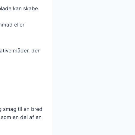
olade kan skabe
nmad eller
ative måder, der
g smag til en bred
r som en del af en