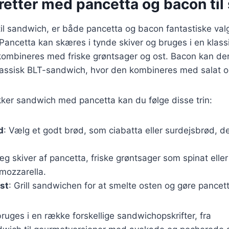
retter med pancetta og bacon til
l sandwich, er både pancetta og bacon fantastiske valg,
Pancetta kan skæres i tynde skiver og bruges i en klassi
kombineres med friske grøntsager og ost. Bacon kan der
klassisk BLT-sandwich, hvor den kombineres med salat o
kker sandwich med pancetta kan du følge disse trin:
d
: Vælg et godt brød, som ciabatta eller surdejsbrød, de
æg skiver af pancetta, friske grøntsager som spinat eller
mozzarella.
ast
: Grill sandwichen for at smelte osten og gøre pancet
uges i en række forskellige sandwichopskrifter, fra