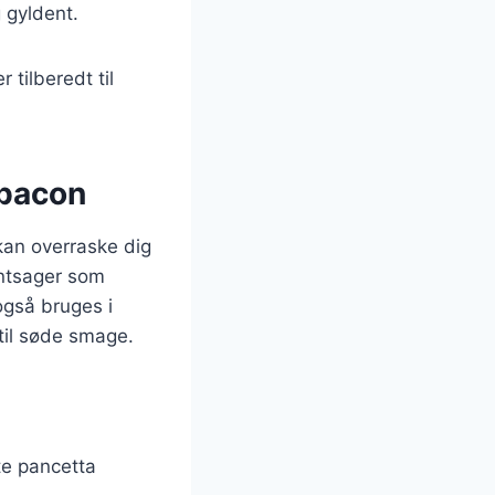
 gyldent.
tilberedt til
 bacon
kan overraske dig
ntsager som
også bruges i
 til søde smage.
te pancetta