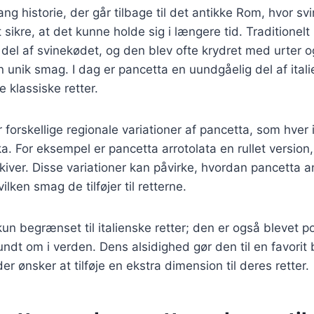
ang historie, der går tilbage til det antikke Rom, hvor sv
 sikre, at det kunne holde sig i længere tid. Traditionel
 del af svinekødet, og den blev ofte krydret med urter o
n unik smag. I dag er pancetta en uundgåelig del af ita
 klassiske retter.
er forskellige regionale variationer af pancetta, som hver
ka. For eksempel er pancetta arrotolata en rullet versio
skiver. Disse variationer kan påvirke, hvordan pancetta 
lken smag de tilføjer til retterne.
kun begrænset til italienske retter; den er også blevet 
ndt om i verden. Dens alsidighed gør den til en favorit
r ønsker at tilføje en ekstra dimension til deres retter.