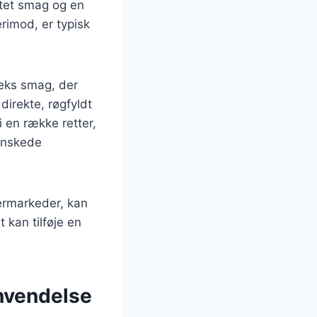
altet smag og en
erimod, er typisk
eks smag, der
direkte, røgfyldt
 en række retter,
 ønskede
permarkeder, kan
 kan tilføje en
anvendelse