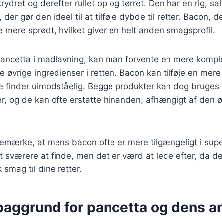
rydret og derefter rullet op og tørret. Den har en rig, s
 der gør den ideel til at tilføje dybde til retter. Bacon, d
 mere sprødt, hvilket giver en helt anden smagsprofil.
ancetta i madlavning, kan man forvente en mere kompl
 øvrige ingredienser i retten. Bacon kan tilføje en mere 
finder uimodståelig. Begge produkter kan dog bruges i
ater, og de kan ofte erstatte hinanden, afhængigt af den
 bemærke, at mens bacon ofte er mere tilgængeligt i su
t sværere at finde, men det er værd at lede efter, da det
k smag til dine retter.
 baggrund for pancetta og dens 