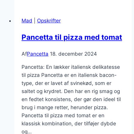
salat
med
Mad
|
Opskrifter
spinat
og
Pancetta til pizza med tomat
nødder
Af
Pancetta
18. december 2024
Pancetta: En lækker italiensk delikatesse
til pizza Pancetta er en italiensk bacon-
type, der er lavet af svinekød, som er
saltet og krydret. Den har en rig smag og
en fedtet konsistens, der gør den ideel til
brug i mange retter, herunder pizza.
Pancetta til pizza med tomat er en
klassisk kombination, der tilføjer dybde
og…