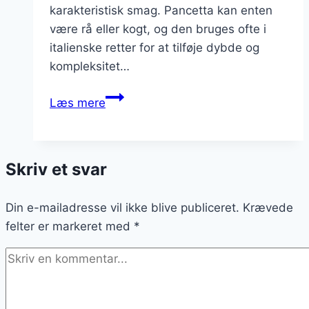
karakteristisk smag. Pancetta kan enten
være rå eller kogt, og den bruges ofte i
italienske retter for at tilføje dybde og
kompleksitet…
Pancetta
Læs mere
og
tomatsauce
på
Skriv et svar
grillet
brød
Din e-mailadresse vil ikke blive publiceret.
Krævede
felter er markeret med
*