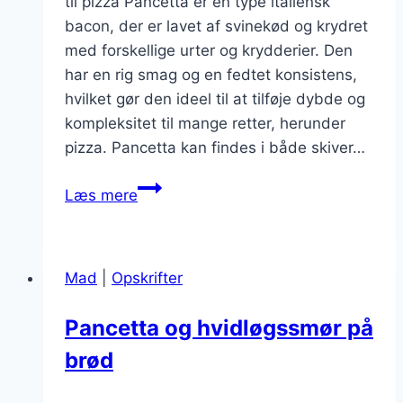
til pizza Pancetta er en type italiensk
bacon, der er lavet af svinekød og krydret
med forskellige urter og krydderier. Den
har en rig smag og en fedtet konsistens,
hvilket gør den ideel til at tilføje dybde og
kompleksitet til mange retter, herunder
pizza. Pancetta kan findes i både skiver…
Pancetta
Læs mere
til
pizza
med
Mad
|
Opskrifter
tomat
Pancetta og hvidløgssmør på
brød