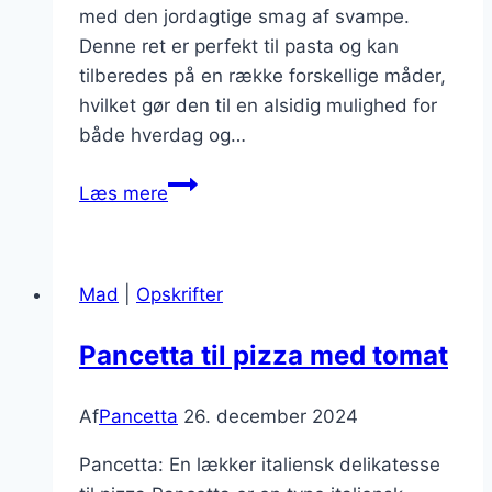
med den jordagtige smag af svampe.
Denne ret er perfekt til pasta og kan
tilberedes på en række forskellige måder,
hvilket gør den til en alsidig mulighed for
både hverdag og…
Pancetta
Læs mere
og
svampe
i
Mad
|
Opskrifter
flødesauce
til
Pancetta til pizza med tomat
pasta
Af
Pancetta
26. december 2024
Pancetta: En lækker italiensk delikatesse