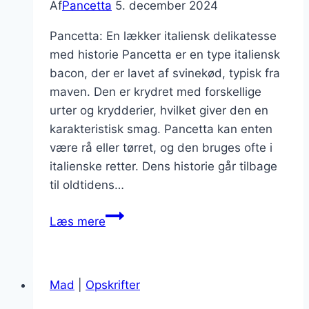
Af
Pancetta
5. december 2024
Pancetta: En lækker italiensk delikatesse
med historie Pancetta er en type italiensk
bacon, der er lavet af svinekød, typisk fra
maven. Den er krydret med forskellige
urter og krydderier, hvilket giver den en
karakteristisk smag. Pancetta kan enten
være rå eller tørret, og den bruges ofte i
italienske retter. Dens historie går tilbage
til oldtidens…
Pancetta
Læs mere
og
hvidløgssmør
på
Mad
|
Opskrifter
brød