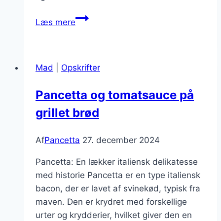
Pancetta
Læs mere
til
pizza
med
Mad
|
Opskrifter
tomat
Pancetta og tomatsauce på
grillet brød
Af
Pancetta
27. december 2024
Pancetta: En lækker italiensk delikatesse
med historie Pancetta er en type italiensk
bacon, der er lavet af svinekød, typisk fra
maven. Den er krydret med forskellige
urter og krydderier, hvilket giver den en