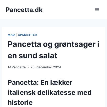
Fortsæt
Pancetta.dk
til
indhold
MAD
|
OPSKRIFTER
Pancetta og grøntsager i
en sund salat
Af
Pancetta
23. december 2024
Pancetta: En lækker
italiensk delikatesse med
historie