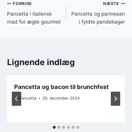
Indlægsnavigation
FORRIGE
NÆSTE
Pancetta i italiensk
Pancetta og parmesan
mad for ægte gourmet
i fyldte pandekager
Lignende indlæg
Pancetta og bacon til brunchfest
Af
Pancetta
26. december 2024