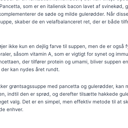
ancetta, som er en italiensk bacon lavet af svinekød, gi
 komplementerer de søde og milde gulerødder. Når disse
uppe, skaber de en velafbalanceret ret, der er både tilf
øjer ikke kun en dejlig farve til suppen, men de er også 
raler, såsom vitamin A, som er vigtigt for synet og im
ttaen, der tilfører protein og umami, bliver suppen e
 der kan nydes året rundt.
ækker grøntsagssuppe med pancetta og gulerødder, kan 
n, indtil den er sprød, og derefter tilsætte hakkede gu
eget valg. Det er en simpel, men effektiv metode til at 
de enhver.