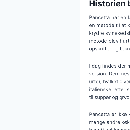
Historien b
Pancetta har en l
en metode til at 
krydre svinekødsb
metode blev hurti
opskrifter og tekn
I dag findes der
version. Den mest
urter, hvilket gi
italienske retter
til supper og gryd
Pancetta er ikke 
mange andre køkke
blandt kokke og m