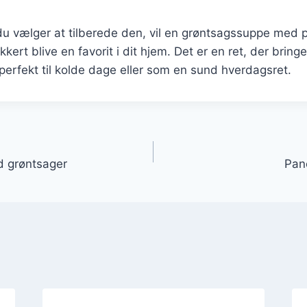
u vælger at tilberede den, vil en grøntsagssuppe med 
kkert blive en favorit i dit hjem. Det er en ret, der brin
 perfekt til kolde dage eller som en sund hverdagsret.
gation
d grøntsager
Panc