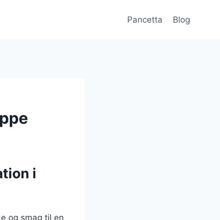
Pancetta
Blog
uppe
tion i
de og smag til en