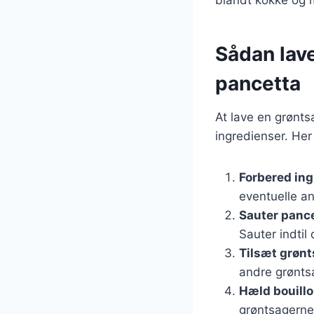
Sådan lav
pancetta
At lave en grønt
ingredienser. Her
Forbered in
eventuelle an
Sauter panc
Sauter indtil
Tilsæt grøn
andre grøntsa
Hæld bouillo
grøntsagerne