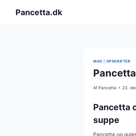
Fortsæt
Pancetta.dk
til
indhold
MAD
|
OPSKRIFTER
Pancetta
Af
Pancetta
23. d
Pancetta 
suppe
Pancetta og guler