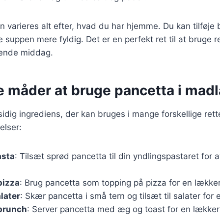
n varieres alt efter, hvad du har hjemme. Du kan tilføje
øre suppen mere fyldig. Det er en perfekt ret til at bruge
ende middag.
ge måder at bruge pancetta i mad
sidig ingrediens, der kan bruges i mange forskellige rett
lser:
asta
: Tilsæt sprød pancetta til din yndlingspastaret for a
pizza
: Brug pancetta som topping på pizza for en lække
later
: Skær pancetta i små tern og tilsæt til salater for 
 brunch
: Server pancetta med æg og toast for en lækk