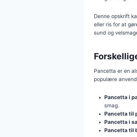
Denne opskrift ka
eller ris for at g
sund og velsmag
Forskelli
Pancetta er en al
populære anvende
Pancetta i p
smag.
Pancetta til 
Pancetta i sa
Pancetta til