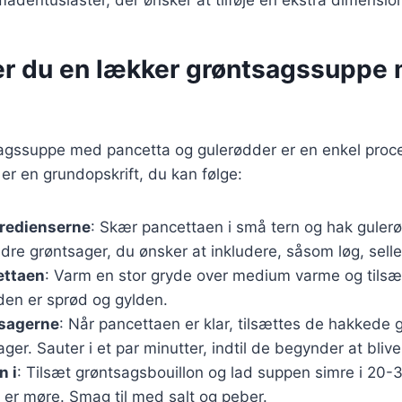
er du en lækker grøntsagssuppe
sagssuppe med pancetta og gulerødder er en enkel proce
 er en grundopskrift, du kan følge:
gredienserne
: Skær pancettaen i små tern og hak gule
dre grøntsager, du ønsker at inkludere, såsom løg, seller
ettaen
: Varm en stor gryde over medium varme og tilsæ
 den er sprød og gylden.
tsagerne
: Når pancettaen er klar, tilsættes de hakkede 
ger. Sauter i et par minutter, indtil de begynder at bliv
n i
: Tilsæt grøntsagsbouillon og lad suppen simre i 20-30
 er møre. Smag til med salt og peber.