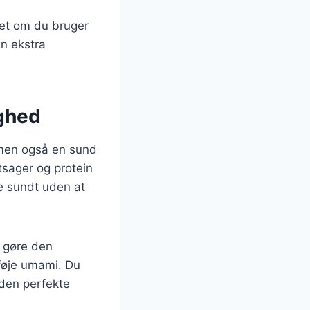
set om du bruger
en ekstra
ighed
 men også en sund
tsager og protein
se sundt uden at
u gøre den
lføje umami. Du
 den perfekte