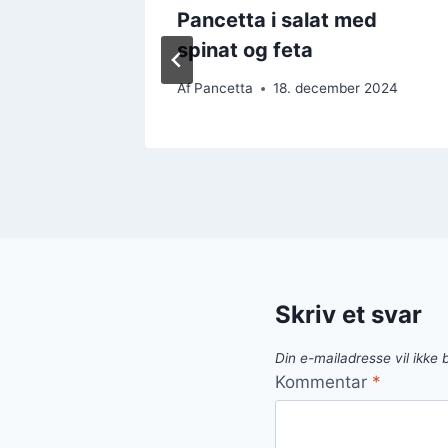
med
Pancetta i salat med
spinat og feta
 2024
Af
Pancetta
18. december 2024
Skriv et svar
Din e-mailadresse vil ikke b
Kommentar
*