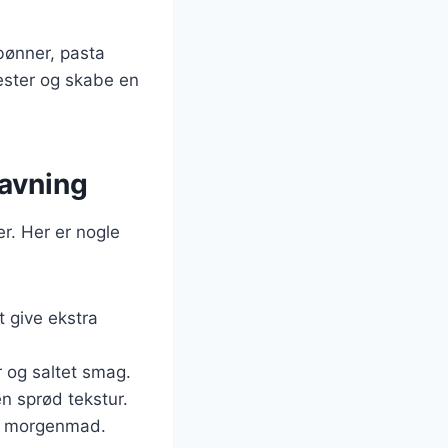
 bønner, pasta
 rester og skabe en
lavning
er. Her er nogle
t give ekstra
r og saltet smag.
en sprød tekstur.
er morgenmad.