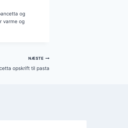
pancetta og
ger varme og
NÆSTE
etta opskrift til pasta