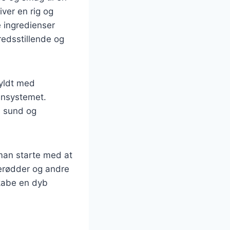
ver en rig og
 ingredienser
redsstillende og
fyldt med
munsystemet.
n sund og
man starte med at
lerødder og andre
skabe en dyb