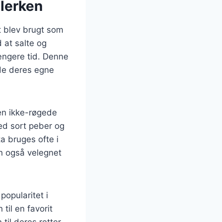
llerken
et blev brugt som
 at salte og
ængere tid. Denne
ede deres egne
en ikke-røgede
ed sort peber og
ta bruges ofte i
en også velegnet
popularitet i
il en favorit
til deres retter.