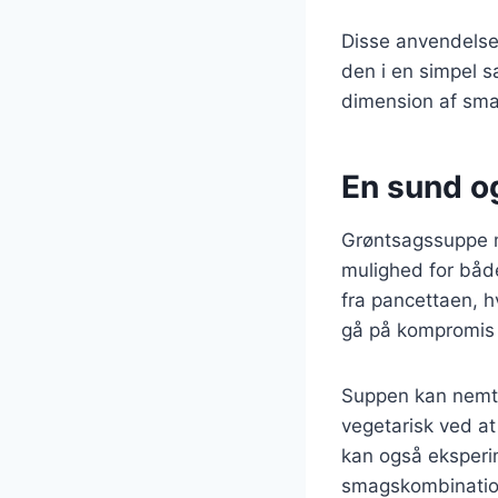
Disse anvendelser
den i en simpel sa
dimension af sma
En sund og
Grøntsagssuppe m
mulighed for båd
fra pancettaen, hv
gå på kompromis
Suppen kan nemt t
vegetarisk ved at
kan også eksperim
smagskombinatio