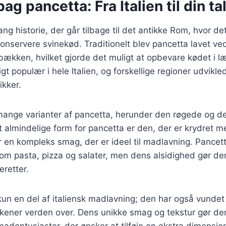
ag pancetta: Fra Italien til din ta
ang historie, der går tilbage til det antikke Rom, hvor d
konservere svinekød. Traditionelt blev pancetta lavet ved
ækken, hvilket gjorde det muligt at opbevare kødet i l
gt populær i hele Italien, og forskellige regioner udvikl
ikker.
 mange varianter af pancetta, herunder den røgede og d
 almindelige form for pancetta er den, der er krydret m
ver en kompleks smag, der er ideel til madlavning. Pancet
 som pasta, pizza og salater, men dens alsidighed gør d
eretter.
kun en del af italiensk madlavning; den har også vundet 
ner verden over. Dens unikke smag og tekstur gør den t
adentusiaster, der ønsker at tilføje en ekstra dimension 