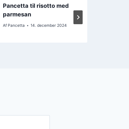
Pancetta til risotto med
Pancett
parmesan
spinat
Af
Pancetta
14. december 2024
Af
Pancett