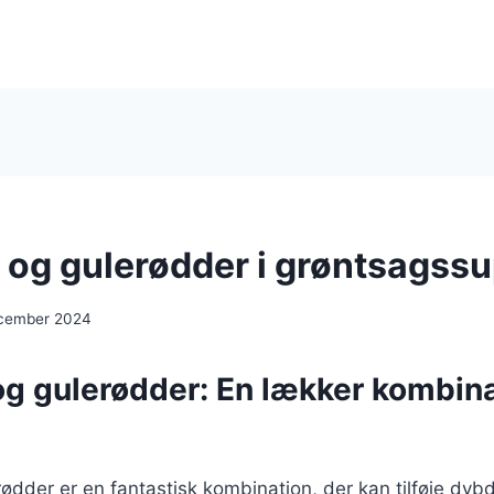
 og gulerødder i grøntsagss
ecember 2024
og gulerødder: En lækker kombina
ødder er en fantastisk kombination, der kan tilføje dyb