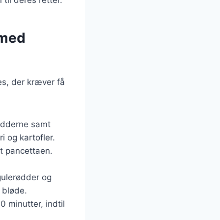
 med
s, der kræver få
rødderne samt
i og kartofler.
t pancettaen.
gulerødder og
e bløde.
 minutter, indtil