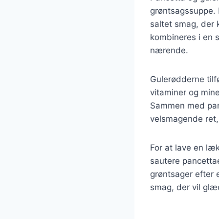
grøntsagssuppe. P
saltet smag, der
kombineres i en s
nærende.
Gulerødderne tilf
vitaminer og mine
Sammen med pance
velsmagende ret,
For at lave en l
sautere pancettae
grøntsager efter 
smag, der vil glæ