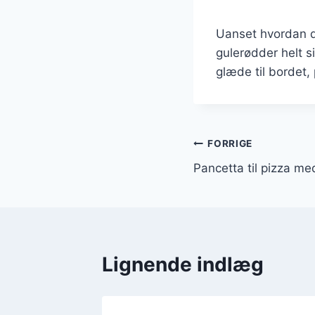
Uanset hvordan d
gulerødder helt si
glæde til bordet,
Indlægsnavi
FORRIGE
Pancetta til pizza me
Lignende indlæg