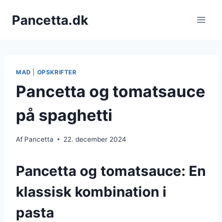
Fortsæt
Pancetta.dk
til
indhold
MAD
|
OPSKRIFTER
Pancetta og tomatsauce
på spaghetti
Af
Pancetta
22. december 2024
Pancetta og tomatsauce: En
klassisk kombination i
pasta