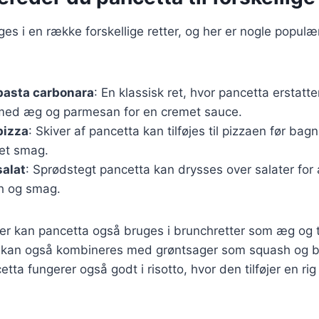
es i en række forskellige retter, og her er nogle popul
 pasta carbonara
: En klassisk ret, hvor pancetta erstatt
med æg og parmesan for en cremet sauce.
pizza
: Skiver af pancetta kan tilføjes til pizzaen før bagn
tet smag.
salat
: Sprødstegt pancetta kan drysses over salater for a
h og smag.
er kan pancetta også bruges i brunchretter som æg og toa
kan også kombineres med grøntsager som squash og bl
tta fungerer også godt i risotto, hvor den tilføjer en rig