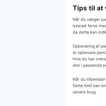
Tips til a
Når du vælger panc
lyserød farve med
da dette kan indik
Opbevaring af pan
at opbevare pance
Hvis du har overs
den i passende po
Når du tilbereder
Dette fedt kan br
senere brug.