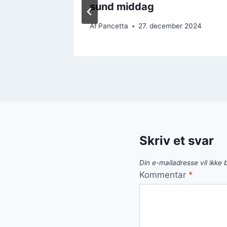
sund middag
 2024
Af
Pancetta
27. december 2024
Skriv et svar
Din e-mailadresse vil ikke b
Kommentar
*