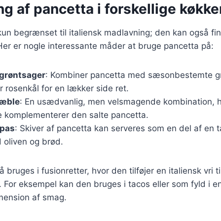
g af pancetta i forskellige køkke
kun begrænset til italiensk madlavning; den kan også f
Her er nogle interessante måder at bruge pancetta på:
 grøntsager
: Kombiner pancetta med sæsonbestemte g
r rosenkål for en lækker side ret.
 æble
: En usædvanlig, men velsmagende kombination, 
 komplementerer den salte pancetta.
apas
: Skiver af pancetta kan serveres som en del af en 
oliven og brød.
bruges i fusionretter, hvor den tilføjer en italiensk vri ti
. For eksempel kan den bruges i tacos eller som fyld i en
imension af smag.