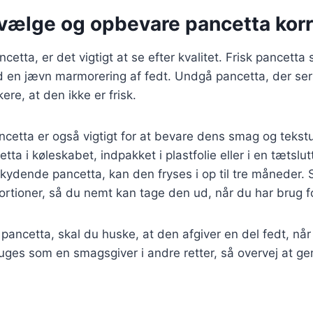
t vælge og opbevare pancetta kor
etta, er det vigtigt at se efter kvalitet. Frisk pancetta
 en jævn marmorering af fedt. Undgå pancetta, der ser g
ere, at den ikke er frisk.
cetta er også vigtigt for at bevare dens smag og tekst
tta i køleskabet, indpakket i plastfolie eller i en tætslu
kydende pancetta, kan den fryses i op til tre måneder. 
rtioner, så du nemt kan tage den ud, når du har brug f
 pancetta, skal du huske, at den afgiver en del fedt, nå
uges som en smagsgiver i andre retter, så overvej at ge