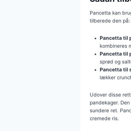
Pancetta kan brug
tilberede den på:
Pancetta til
kombineres 
Pancetta til 
sprød og sal
Pancetta til 
lækker crunc
Udover disse rett
pandekager. Den 
sundere ret. Pance
cremede ris.