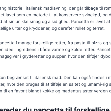
ng historie i italiensk madlavning, der går tilbage til ro
det lavet som en metode til at konservere svinekød, og d
 af sin unikke smag og alsidighed. Pancetta er lavet af
llige urter og krydderier, og derefter rullet og tørret.
cetta i mange forskellige retter, fra pasta til pizza og 
en ideel ingrediens i både varme og kolde retter. Pance
gsgiver i gryderetter og supper, hvor den tilføjer dyb
kun begrænset til italiensk mad. Den kan også findes i
ter, hvor den bruges til at tilføje en saltet og umami-ri
n til en favorit blandt kokke og madentusiaster verden o
ereder du pancetta til forskellige