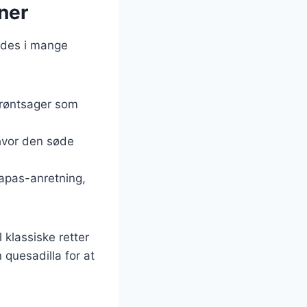
ner
indes i mange
røntsager som
hvor den søde
tapas-anretning,
l klassiske retter
 quesadilla for at