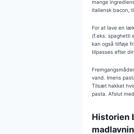
mange ingrediense
italiensk bacon, t
For at lave en læ
(f.eks. spaghetti 
kan også tilføje f
tilpasses efter d
Fremgangsmåden e
vand. Imens pasta
Tilsæt hakket hvi
pasta. Afslut med
Historien
madlavni