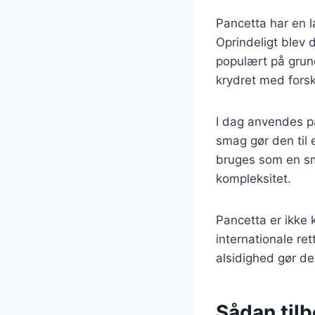
Pancetta har en la
Oprindeligt blev 
populært på grund
krydret med forske
I dag anvendes pan
smag gør den til 
bruges som en sma
kompleksitet.
Pancetta er ikke 
internationale ret
alsidighed gør de
Sådan tilb