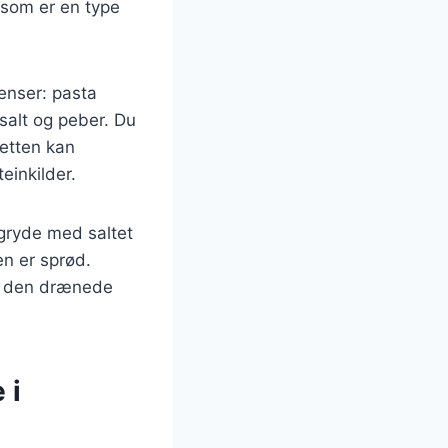
 som er en type
enser: pasta
 salt og peber. Du
Retten kan
einkilder.
gryde med saltet
en er sprød.
ed den drænede
 i