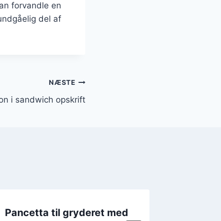
an forvandle en
undgåelig del af
NÆSTE
n i sandwich opskrift
Pancetta til gryderet med
Pancett