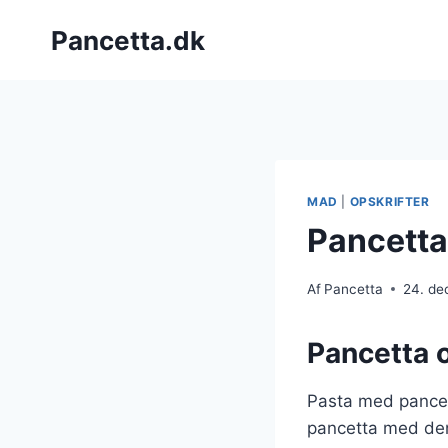
Fortsæt
Pancetta.dk
til
indhold
MAD
|
OPSKRIFTER
Pancetta 
Af
Pancetta
24. d
Pancetta o
Pasta med pancett
pancetta med den 