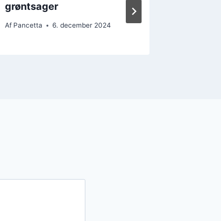
grøntsager
carbona
Af
Pancetta
6. december 2024
Af
Pancett