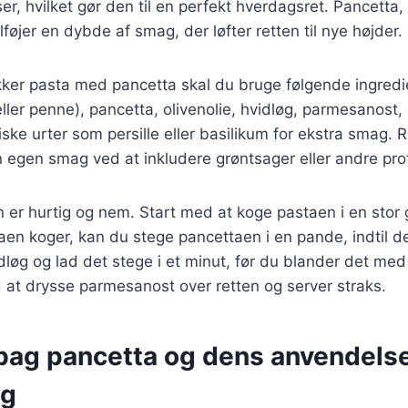
r, hvilket gør den til en perfekt hverdagsret. Pancetta,
ilføjer en dybde af smag, der løfter retten til nye højder.
kker pasta med pancetta skal du bruge følgende ingredi
eller penne), pancetta, olivenolie, hvidløg, parmesanost,
riske urter som persille eller basilikum for ekstra smag. 
in egen smag ved at inkludere grøntsager eller andre prot
r hurtig og nem. Start med at koge pastaen i en stor 
en koger, kan du stege pancettaen i en pande, indtil d
dløg og lad det stege i et minut, før du blander det m
 at drysse parmesanost over retten og server straks.
 bag pancetta og dens anvendelse
ng