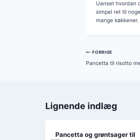
Uanset hvordan du
simpel ret til no
mange køkkener.
Indlægsnavi
FORRIGE
Pancetta til risotto
Lignende indlæg
 i
Pancetta og grøntsager til