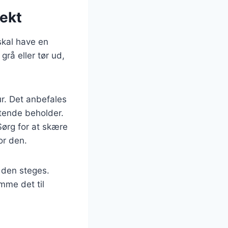
rekt
 skal have en
rå eller tør ud,
ur. Det anbefales
ttende beholder.
Sørg for at skære
or den.
r den steges.
mme det til