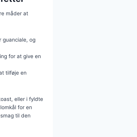
ære måder at
er guanciale, og
ing for at give en
t tilføje en
st, eller i fyldte
omkål for en
 smag til den