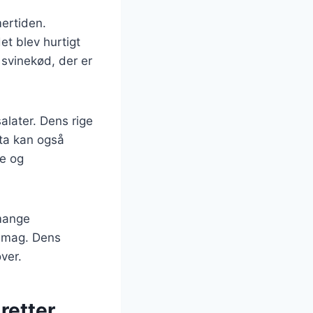
mertiden.
et blev hurtigt
 svinekød, der er
salater. Dens rige
tta kan også
de og
 mange
g smag. Dens
ver.
 retter