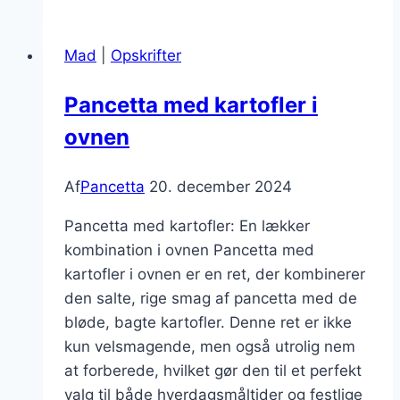
risotto
med
Mad
|
Opskrifter
parmesanost
Pancetta med kartofler i
ovnen
Af
Pancetta
20. december 2024
Pancetta med kartofler: En lækker
kombination i ovnen Pancetta med
kartofler i ovnen er en ret, der kombinerer
den salte, rige smag af pancetta med de
bløde, bagte kartofler. Denne ret er ikke
kun velsmagende, men også utrolig nem
at forberede, hvilket gør den til et perfekt
valg til både hverdagsmåltider og festlige