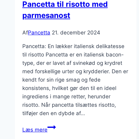
Pancetta til risotto med
parmesanost
Af
Pancetta
21. december 2024
Pancetta: En lækker italiensk delikatesse
til risotto Pancetta er en italiensk bacon-
type, der er lavet af svinekød og krydret
med forskellige urter og krydderier. Den er
kendt for sin rige smag og fede
konsistens, hvilket gør den til en ideel
ingrediens i mange retter, herunder
risotto. Når pancetta tilsættes risotto,
tilføjer den en dybde af…
Pancetta
Læs mere
til