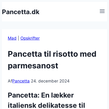
Fortsæt
Pancetta.dk
til
indhold
Mad
|
Opskrifter
Pancetta til risotto med
parmesanost
Af
Pancetta
24. december 2024
Pancetta: En lækker
italiensk delikatesse til