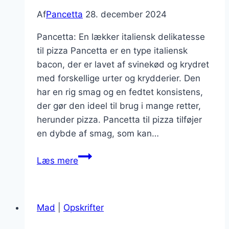
Af
Pancetta
28. december 2024
Pancetta: En lækker italiensk delikatesse
til pizza Pancetta er en type italiensk
bacon, der er lavet af svinekød og krydret
med forskellige urter og krydderier. Den
har en rig smag og en fedtet konsistens,
der gør den ideel til brug i mange retter,
herunder pizza. Pancetta til pizza tilføjer
en dybde af smag, som kan…
Pancetta
Læs mere
til
pizza
med
Mad
|
Opskrifter
ekstra
krydderier