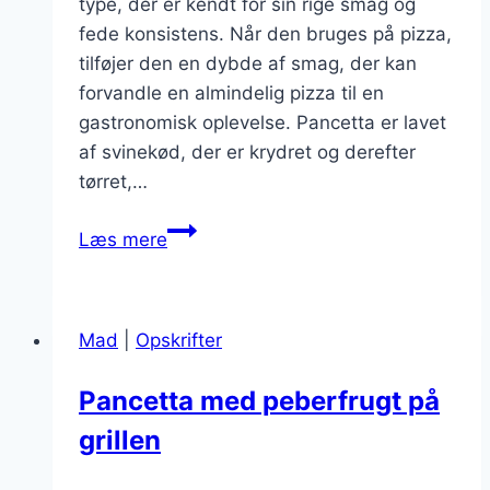
type, der er kendt for sin rige smag og
fede konsistens. Når den bruges på pizza,
tilføjer den en dybde af smag, der kan
forvandle en almindelig pizza til en
gastronomisk oplevelse. Pancetta er lavet
af svinekød, der er krydret og derefter
tørret,…
Pancetta
Læs mere
på
pizza
et
Mad
|
Opskrifter
must-
try
Pancetta med peberfrugt på
grillen