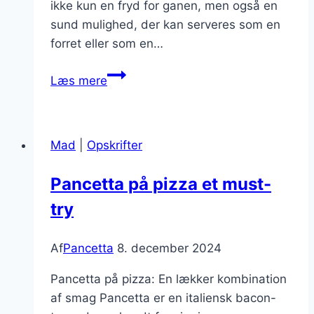
ikke kun en fryd for ganen, men også en
sund mulighed, der kan serveres som en
forret eller som en…
Pancetta
Læs mere
i
salat
med
Mad
|
Opskrifter
spinat
Pancetta på pizza et must-
try
Af
Pancetta
8. december 2024
Pancetta på pizza: En lækker kombination
af smag Pancetta er en italiensk bacon-