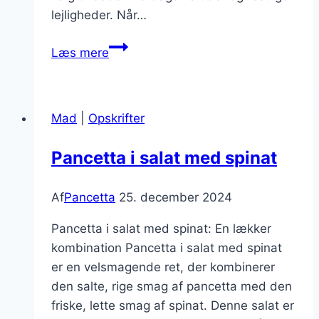
lejligheder. Når…
Pancetta
Læs mere
med
kartofler
i
Mad
|
Opskrifter
ovnen
Pancetta i salat med spinat
Af
Pancetta
25. december 2024
Pancetta i salat med spinat: En lækker
kombination Pancetta i salat med spinat
er en velsmagende ret, der kombinerer
den salte, rige smag af pancetta med den
friske, lette smag af spinat. Denne salat er