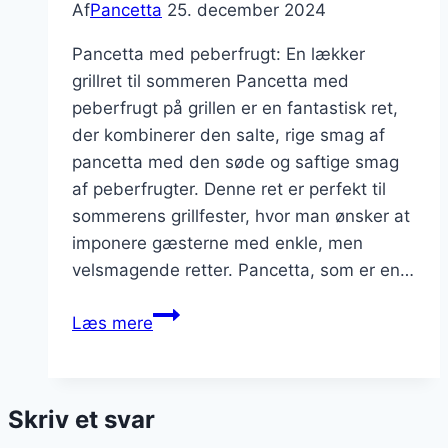
Af
Pancetta
25. december 2024
Pancetta med peberfrugt: En lækker
grillret til sommeren Pancetta med
peberfrugt på grillen er en fantastisk ret,
der kombinerer den salte, rige smag af
pancetta med den søde og saftige smag
af peberfrugter. Denne ret er perfekt til
sommerens grillfester, hvor man ønsker at
imponere gæsterne med enkle, men
velsmagende retter. Pancetta, som er en…
Pancetta
Læs mere
med
peberfrugt
på
Skriv et svar
grillen