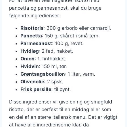
For at lave en velsmagende risotto med
pancetta og parmesanost, skal du bruge
følgende ingredienser:
Risottoris
: 300 g arborio eller carnaroli.
Pancetta
: 150 g, skåret i små tern.
Parmesanost
: 100 g, revet.
Hvidløg
: 2 fed, hakket.
Onion
: 1, finthakket.
Hvidvin
: 150 ml, tør.
Grøntsagsbouillon
: 1 liter, varm.
Olivenolie
: 2 spsk.
Frisk persille
: til pynt.
Disse ingredienser vil give en rig og smagfuld
risotto, der er perfekt til en middag eller som
en del af en større italiensk menu. Det er vigtigt
at have alle ingredienserne klar, da