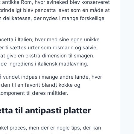
det antikke Rom, hvor svinekød blev konserveret
 Oprindeligt blev pancetta lavet som en måde at
n delikatesse, der nydes i mange forskellige
cetta i Italien, hver med sine egne unikke
r tilsættes urter som rosmarin og salvie,
t give en ekstra dimension til smagen.
e ingrediens i italiensk madlavning.
så vundet indpas i mange andre lande, hvor
 den til en favorit blandt kokke og
komponent til deres måltider.
a til antipasti platter
enkel proces, men der er nogle tips, der kan