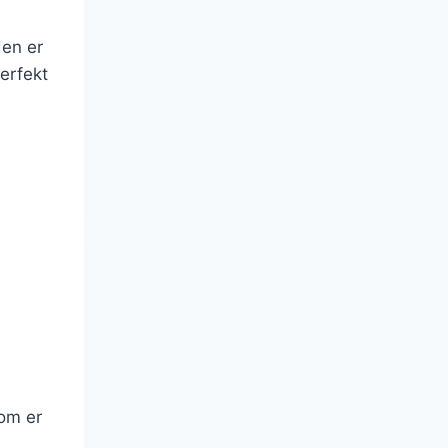
den er
perfekt
som er