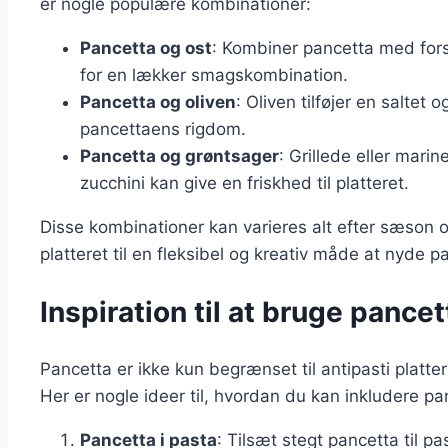
er nogle populære kombinationer:
Pancetta og ost
: Kombiner pancetta med fors
for en lækker smagskombination.
Pancetta og oliven
: Oliven tilføjer en saltet
pancettaens rigdom.
Pancetta og grøntsager
: Grillede eller mar
zucchini kan give en friskhed til platteret.
Disse kombinationer kan varieres alt efter sæson o
platteret til en fleksibel og kreativ måde at nyde p
Inspiration til at bruge pancett
Pancetta er ikke kun begrænset til antipasti platt
Her er nogle ideer til, hvordan du kan inkludere pa
Pancetta i pasta
: Tilsæt stegt pancetta til pa