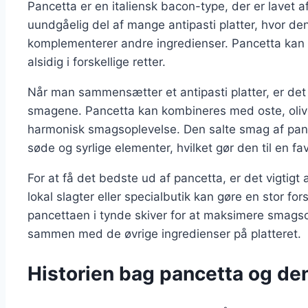
Pancetta er en italiensk bacon-type, der er lavet a
uundgåelig del af mange antipasti platter, hvor den 
komplementerer andre ingredienser. Pancetta kan s
alsidig i forskellige retter.
Når man sammensætter et antipasti platter, er det
smagene. Pancetta kan kombineres med oste, olive
harmonisk smagsoplevelse. Den salte smag af pance
søde og syrlige elementer, hvilket gør den til en f
For at få det bedste ud af pancetta, er det vigtigt 
lokal slagter eller specialbutik kan gøre en stor f
pancettaen i tynde skiver for at maksimere smagso
sammen med de øvrige ingredienser på platteret.
Historien bag pancetta og dens