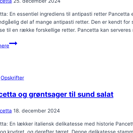
cetta
25. december 2024
ta: En essentiel ingrediens til antipasti retter Pancetta
dgåelig del af mange antipasti retter. Den er kendt for s
else til en række forskellige retter. Pancetta kan serveres 
Pancetta
mere
til
antipasti
retter
|
Opskrifter
etta og grøntsager til sund salat
cetta
18. december 2024
ta: En lækker italiensk delikatesse med historie Pancett
 og krydret, og derefter tørret. Denne delikatesse stamme