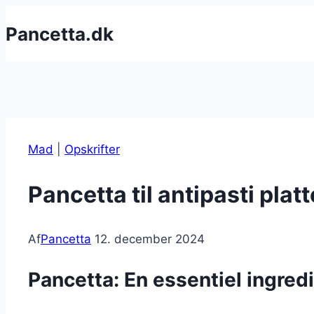
Fortsæt
Pancetta.dk
til
indhold
Mad
|
Opskrifter
Pancetta til antipasti platt
Af
Pancetta
12. december 2024
Pancetta: En essentiel ingredie