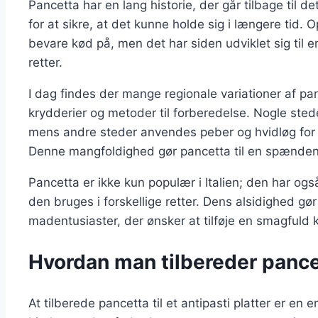
Pancetta har en lang historie, der går tilbage til 
for at sikre, at det kunne holde sig i længere tid.
bevare kød på, men det har siden udviklet sig til e
retter.
I dag findes der mange regionale variationer af pan
krydderier og metoder til forberedelse. Nogle stede
mens andre steder anvendes peber og hvidløg for a
Denne mangfoldighed gør pancetta til en spændend
Pancetta er ikke kun populær i Italien; den har og
den bruges i forskellige retter. Dens alsidighed gør
madentusiaster, der ønsker at tilføje en smagfuld 
Hvordan man tilbereder pancett
At tilberede pancetta til et antipasti platter er en 