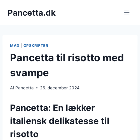
Fortsæt
Pancetta.dk
til
indhold
MAD
|
OPSKRIFTER
Pancetta til risotto med
svampe
Af
Pancetta
26. december 2024
Pancetta: En lækker
italiensk delikatesse til
risotto