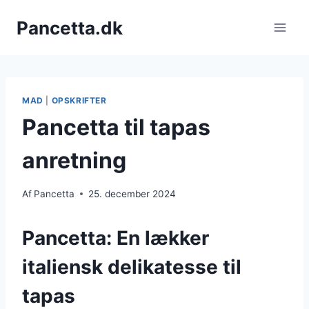
Fortsæt
Pancetta.dk
til
indhold
MAD
|
OPSKRIFTER
Pancetta til tapas
anretning
Af
Pancetta
25. december 2024
Pancetta: En lækker
italiensk delikatesse til
tapas