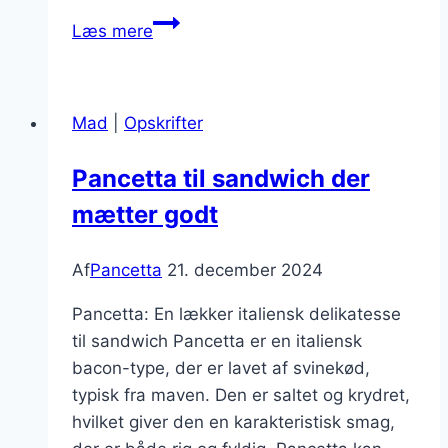
Pancetta
Læs mere
og
tomatretter
der
Mad
|
Opskrifter
imponerer
Pancetta til sandwich der
mætter godt
Af
Pancetta
21. december 2024
Pancetta: En lækker italiensk delikatesse
til sandwich Pancetta er en italiensk
bacon-type, der er lavet af svinekød,
typisk fra maven. Den er saltet og krydret,
hvilket giver den en karakteristisk smag,