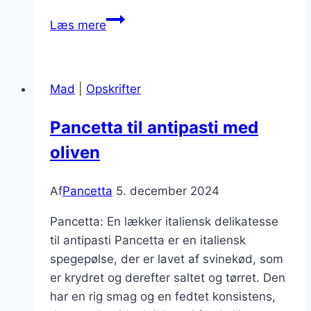
Pancetta
Læs mere
og
bacon
sandwich
Mad
|
Opskrifter
opskrift
Pancetta til antipasti med
oliven
Af
Pancetta
5. december 2024
Pancetta: En lækker italiensk delikatesse
til antipasti Pancetta er en italiensk
spegepølse, der er lavet af svinekød, som
er krydret og derefter saltet og tørret. Den
har en rig smag og en fedtet konsistens,