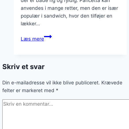
der er både rig og fyldig. Pancetta kan
anvendes i mange retter, men den er især
populær i sandwich, hvor den tilføjer en
lækker…
Pancetta
Læs mere
til
sandwich
der
Skriv et svar
mætter
godt
Din e-mailadresse vil ikke blive publiceret.
Krævede
felter er markeret med
*