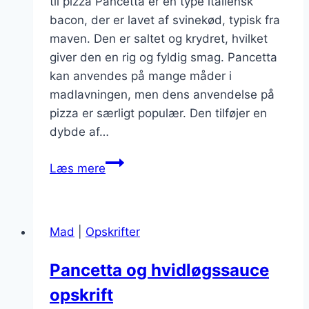
til pizza Pancetta er en type italiensk
bacon, der er lavet af svinekød, typisk fra
maven. Den er saltet og krydret, hvilket
giver den en rig og fyldig smag. Pancetta
kan anvendes på mange måder i
madlavningen, men dens anvendelse på
pizza er særligt populær. Den tilføjer en
dybde af…
Pancetta
Læs mere
til
pizza
med
Mad
|
Opskrifter
friske
ingredienser
Pancetta og hvidløgssauce
opskrift