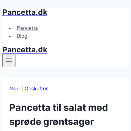
Pancetta.dk
Fortsæt
til
indhold
Pancetta
Blog
Pancetta.dk
Mad
|
Opskrifter
Pancetta til salat med
sprøde grøntsager