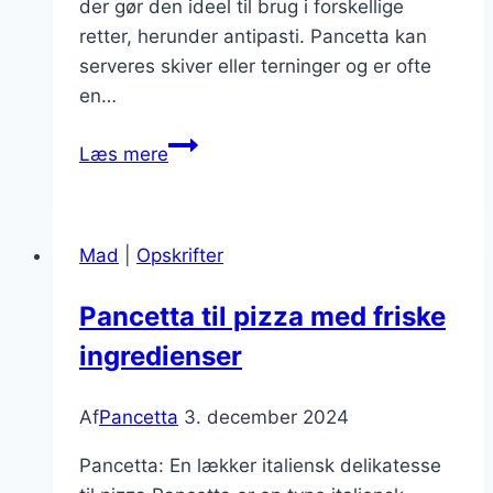
der gør den ideel til brug i forskellige
retter, herunder antipasti. Pancetta kan
serveres skiver eller terninger og er ofte
en…
Pancetta
Læs mere
til
antipasti
med
Mad
|
Opskrifter
oliven
Pancetta til pizza med friske
ingredienser
Af
Pancetta
3. december 2024
Pancetta: En lækker italiensk delikatesse