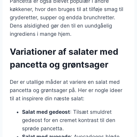
Pancetta er også blevet populær i andre
køkkener, hvor den bruges til at tilføje smag til
gryderetter, supper og endda brunchretter.
Dens alsidighed gør den til en uundgåelig
ingrediens i mange hjem.
Variationer af salater med
pancetta og grøntsager
Der er utallige måder at variere en salat med
pancetta og grøntsager på. Her er nogle ideer
til at inspirere din næste salat:
Salat med gedeost
: Tilsæt smuldret
gedeost for en cremet kontrast til den
sprøde pancetta.
Salat med avocado
: Avocadoens bløde